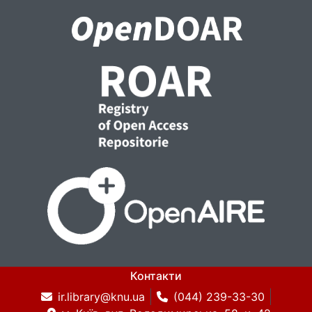
Контакти
ir.library@knu.ua
(044) 239-33-30