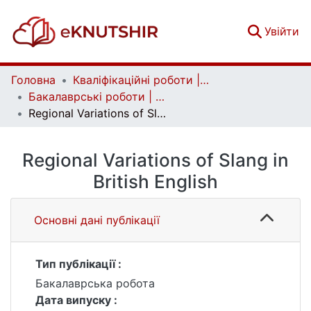
(c
Увійти
Головна
Кваліфікаційні роботи | Qualifying works
Бакалаврські роботи | Bachelor theses
Regional Variations of Slang in British English
Regional Variations of Slang in
British English
Основні дані публікації
Тип публікації :
Бакалаврська робота
Дата випуску :