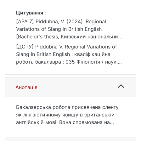
Цитування :
[APA 7] Piddubna, V. (2024). Regional
Variations of Slang in British English
[Bachelor's thesis, Київський національний
університет імені Тараса Шевченка].
[ДСТУ] Piddubna V. Regional Variations of
eKNUTSHIR.
Slang in British English : кваліфікаційна
https://ir.library.knu.ua/handle/15071834/4541
робота бакалавра : 035 Філологія / наук.
кер. К. С. Карпова. Kyiv, 2024. 53 p. URL:
https://ir.library.knu.ua/handle/15071834/4541
(date of access: 25.07.2026).
Анотація
Бакалаврська робота присвячена сленгу
як лінгвістичному явищу в британській
англійській мові. Вона спрямована на
наголошення важливості вивчення
варіацій англійської мови та її