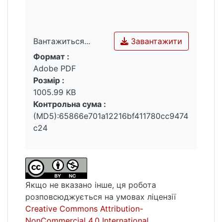
відмінності між соціальними класами,
зображені в модерністській та
постмодерністській британській
літературі.
Завантажити
Вантажиться...
Формат :
Вантажиться...
Adobe PDF
Розмір :
1005.99 KB
Контрольна сума :
(MD5):65866e701a12216bf411780cc9474
c24
Якщо не вказано інше, ця робота
розповсюджується на умовах ліцензії
Creative Commons Attribution-
NonCommercial 4.0 International