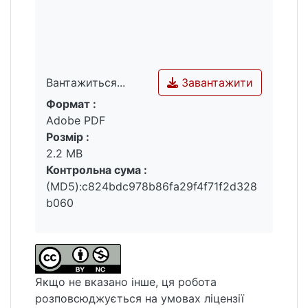
Завантажити
Вантажиться...
Формат :
Вантажиться...
Adobe PDF
Розмір :
2.2 MB
Контрольна сума :
(MD5):c824bdc978b86fa29f4f71f2d328
b060
Якщо не вказано інше, ця робота
розповсюджується на умовах ліцензії