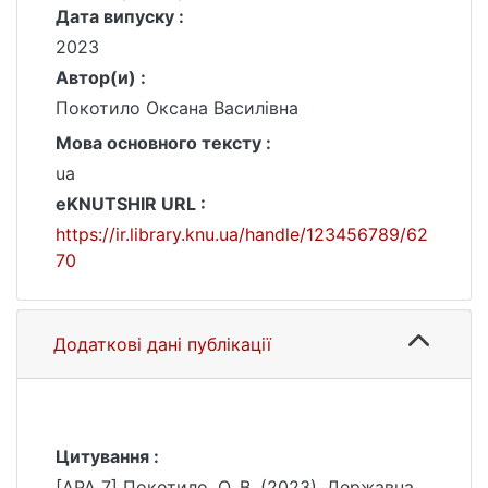
Дата випуску :
2023
Автор(и) :
Покотило Оксана Василівна
Мова основного тексту :
ua
eKNUTSHIR URL :
https://ir.library.knu.ua/handle/123456789/62
70
Додаткові дані публікації
Цитування :
[APA 7] Покотило, О. В. (2023). Державна