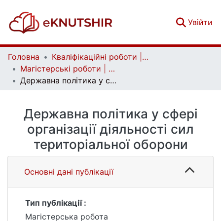
(c
Увійти
Головна
Кваліфікаційні роботи | Qualifying works
Магістерські роботи | Master's theses
Державна політика у сфері організації діяльності сил територіальної оборони
Державна політика у сфері
організації діяльності сил
територіальної оборони
Основні дані публікації
Тип публікації :
Магістерська робота