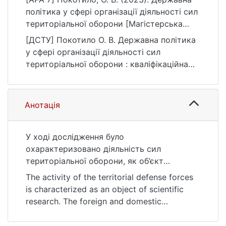
політика у сфері організації діяльності сил
територіальної оборони [Магістерська
робота, Київський національний
[ДСТУ] Покотило О. В. Державна політика
університет імені Тараса Шевченка].
у сфері організації діяльності сил
eKNUTSHIR.
територіальної оборони : кваліфікаційна
https://ir.library.knu.ua/handle/123456789/62
робота магістра : 028 Менеджмент
70
соціокультурної діяльності. Київ, 2023. 128
с. URL:
Анотація
https://ir.library.knu.ua/handle/123456789/62
70 (дата звернення: 25.07.2026).
У ході дослідження було
охарактеризовано діяльність сил
територіальної оборони, як об’єкт
наукового дослідження. Висвітлено
The activity of the territorial defense forces
зарубіжний та вітчизняний досвід
is characterized as an object of scientific
реалізації державної політики у сфері
research. The foreign and domestic
організації діяльності територіальної
experience of implementation of state policy
оборони. Узагальнено проблеми
in the sphere of organization of activity of