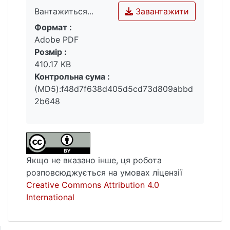
бажання українських студентських
Завантажити
Вантажиться...
товариств Східної Галичини міжвоєнного
Формат :
Вантажиться...
періоду (1918–1939 рр.) брати активну
Adobe PDF
участь у національно-культурному житті
Розмір :
українського народу, навіть в еміграції
410.17 KB
Контрольна сума :
(MD5):f48d7f638d405d5cd73d809abbd
2b648
Якщо не вказано інше, ця робота
розповсюджується на умовах ліцензії
Creative Commons Attribution 4.0
International