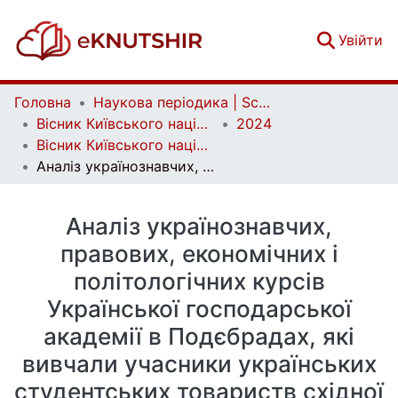
(c
Увійти
Головна
Наукова періодика | Scientific periodicals
Вісник Київського національного університету імені Тараса Шевченка. Історія | Bulletin of Taras Shevchenko National University of Kyiv. History
2024
Вісник Київського національного університету імені Тараса Шевченка. Історія. Вип. 1 (158)
Аналіз українознавчих, правових, економічних і політологічних курсів Української господарської академії в Подєбрадах, які вивчали учасники українських студентських товариств східної Галичини міжвоєнного періоду (1918–1939 роки) в еміграції
Аналіз українознавчих,
правових, економічних і
політологічних курсів
Української господарської
академії в Подєбрадах, які
вивчали учасники українських
студентських товариств східної