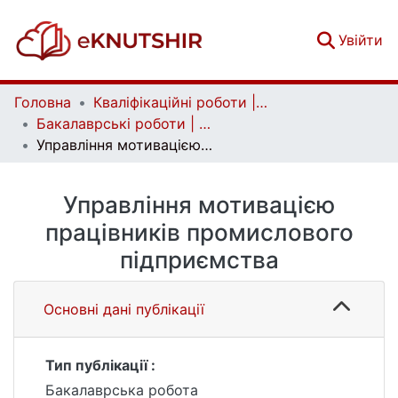
(c
Увійти
Головна
Кваліфікаційні роботи | Qualifying works
Бакалаврські роботи | Bachelor theses
Управління мотивацією працівників промислового підприємства
Управління мотивацією
працівників промислового
підприємства
Основні дані публікації
Тип публікації :
Бакалаврська робота