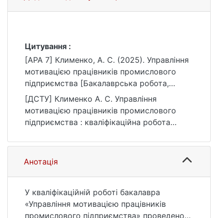
Цитування :
[APA 7] Клименко, А. С. (2025). Управління
мотивацією працівників промислового
підприємства [Бакалаврська робота,
Київський національний університет імені
[ДСТУ] Клименко А. С. Управління
Тараса Шевченка]. eKNUTSHIR.
мотивацією працівників промислового
https://ir.library.knu.ua/handle/15071834/697
підприємства : кваліфікаційна робота
7
бакалавра : 073 Менеджмент / наук. кер. Л.
А. Оліх. Київ, 2025. 71 с. URL:
https://ir.library.knu.ua/handle/15071834/697
Анотація
7 (дата звернення: 25.07.2026).
У кваліфікаційній роботі бакалавра
«Управління мотивацією працівників
промислового підприємства» проведено