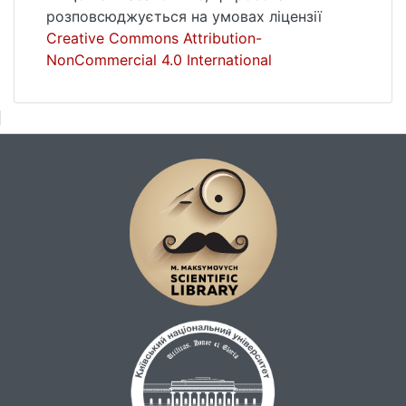
актуальності розробки та впровадження
розповсюджується на умовах ліцензії
досліджуваного ПЗ.
Creative Commons Attribution-
NonCommercial 4.0 International