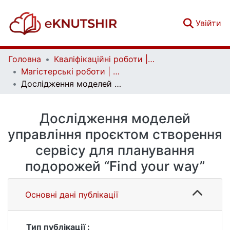
(c
Увійти
Головна
Кваліфікаційні роботи | Qualifying works
Магістерські роботи | Master's theses
Дослідження моделей управління проєктом створення сервісу для планування подорожей “Find your way”
Дослідження моделей
управління проєктом створення
сервісу для планування
подорожей “Find your way”
Основні дані публікації
Тип публікації :