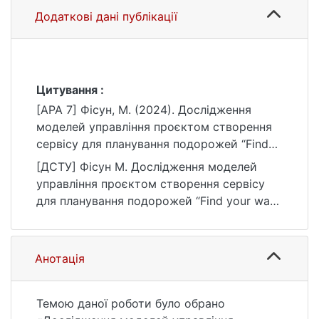
Додаткові дані публікації
Цитування :
[APA 7] Фісун, М. (2024). Дослідження
моделей управління проєктом створення
сервісу для планування подорожей “Find
your way” [Магістерська робота, Київський
[ДСТУ] Фісун М. Дослідження моделей
національний університет імені Тараса
управління проєктом створення сервісу
Шевченка]. eKNUTSHIR.
для планування подорожей “Find your way”
https://ir.library.knu.ua/handle/15071834/568
: кваліфікаційна робота магістра : 122
0
Комп’ютерні науки / наук. кер. Б. М.
Єременко. Київ, 2024. 72 с. URL:
Анотація
https://ir.library.knu.ua/handle/15071834/568
0 (дата звернення: 25.07.2026).
Темою даної роботи було обрано