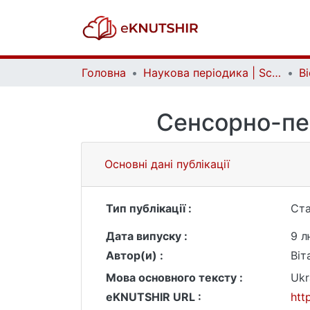
Головна
Наукова періодика | Scientific periodicals
Сенсорно-пе
Основні дані публікації
Тип публікації :
Ста
Дата випуску :
9 л
Автор(и) :
Віт
Мова основного тексту :
Ukr
eKNUTSHIR URL :
htt