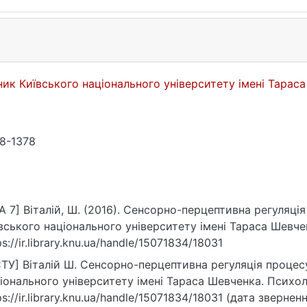
ник Київського національного університету імені Тарас
8-1378
A 7] Віталій, Ш. (2016). Сенсорно-перцептивна регуляці
вського національного університету імені Тараса Шевчен
ps://ir.library.knu.ua/handle/15071834/18031
ТУ] Віталій Ш. Сенсорно-перцептивна регуляція процес
іонального університету імені Тараса Шевченка. Психолог
ps://ir.library.knu.ua/handle/15071834/18031 (дата зверненн