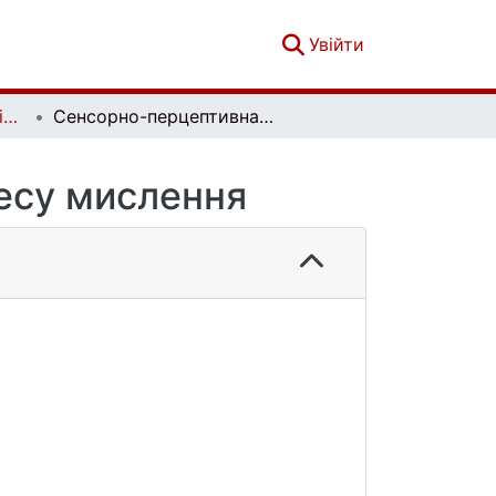
(current)
Увійти
Вісник Київського національного університету імені Тараса Шевченка. Психологія. Вип. 1 (5)
Сенсорно-перцептивна регуляція процесу мислення
есу мислення