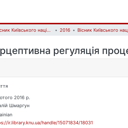
Вісник Київського національного університету імені Тараса Шевченка. Психологія | Bulletin of Taras Shevchenko National University of Kyiv. Psychology
2016
рцептивна регуляція проц
ття
ютого 2016 р.
алій Шмаргун
ainian
ps://ir.library.knu.ua/handle/15071834/18031