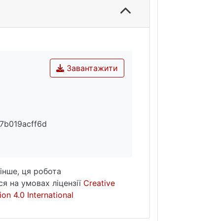
Завантажити
7b019acff6d
інше, ця робота
я на умовах ліцензії
Creative
on 4.0 International