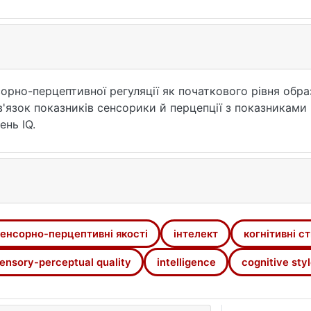
орно-перцептивної регуляції як початкового рівня обр
'язок показників сенсорики й перцепції з показниками
ень IQ.
енсорно-перцептивні якості
інтелект
когнітивні ст
ensory-perceptual quality
intelligence
cognitive sty