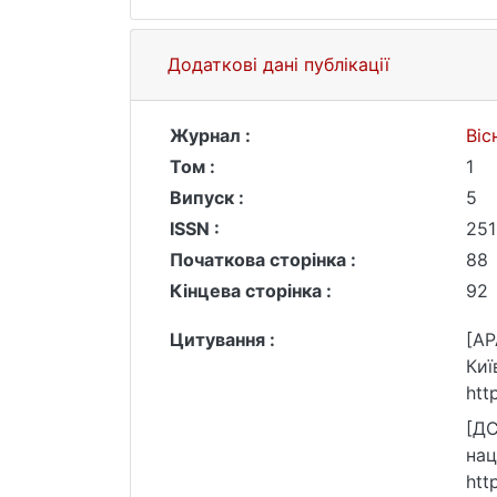
Додаткові дані публікації
Журнал :
Віс
Том :
1
Випуск :
5
ISSN :
251
Початкова сторінка :
88
Кінцева сторінка :
92
Цитування :
[AP
Киї
htt
[ДС
нац
htt