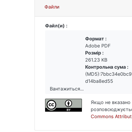
Файли
Файл(и) :
Формат :
Adobe PDF
Розмір :
261.23 KB
Контрольна сума :
(MD5):7bbc34e0bc9
d14ba8ed55
Вантажиться...
Вантажиться...
Якщо не вказано 
розповсюджуєтьс
Commons Attributi