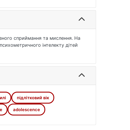
азного сприймання та мислення. На
 психометричного інтелекту дітей
илі
підлітковий вік
le
adolescence