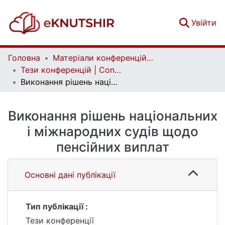
(c
Увійти
Головна
Матеріали конференцій | Conference materials
Тези конференцій | Conference papers
Виконання рішень національних і міжнародних судів щодо пенсійних виплат
Виконання рішень національних
і міжнародних судів щодо
пенсійних виплат
Основні дані публікації
Тип публікації :
Тези конференції