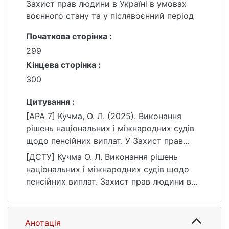
Захист прав людини в Україні в умовах
воєнного стану та у післявоєнний період
Початкова сторінка :
299
Кінцева сторінка :
300
Цитування :
[APA 7] Кучма, О. Л. (2025). Виконання
рішень національних і міжнародних судів
щодо пенсійних виплат. У Захист прав
людини в Україні в умовах воєнного стану
[ДСТУ] Кучма О. Л. Виконання рішень
та у післявоєнний період (с. 299–300).
національних і міжнародних судів щодо
https://ir.library.knu.ua/handle/15071834/878
пенсійних виплат. Захист прав людини в
0
Україні в умовах воєнного стану та у
післявоєнний період : матеріали конф. Київ
: Хмельницький університет управління та
Анотація