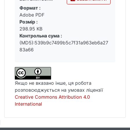
Формат :
Вантажиться...
Adobe PDF
Розмір :
298.95 KB
Контрольна сума :
(MD5):539b9c7499b5c7f31a963eb6a27
83a66
Якщо не вказано інше, ця робота
розповсюджується на умовах ліцензії
Creative Commons Attribution 4.0
International