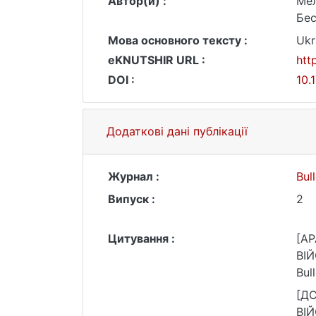
Автор(и) :
Мел
Бес
Мова основного тексту :
Ukr
eKNUTSHIR URL :
htt
DOI :
10.
Додаткові дані публікації
Журнал :
Bul
Випуск :
2
Цитування :
[AP
ВІ
Bul
htt
[ДС
ВІ