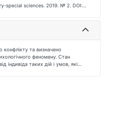
ary-special sciences. 2019. № 2. DOI:
).
о конфлікту та визначено
ихологічного феномену. Стан
 індивіда таких дій і умов, які
ньоособистісного конфлікту є
ідображається у когнітивній,
обистісного конфлікту у
збіжність між образами «Я –
ага негативних психічних станів, а
 зниження результативності службової
ання усамітнення та уникання
бистісна суперечність, поведінкові