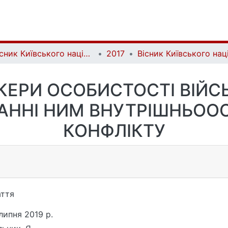
Вісник Київського національного університету імені Тараса Шевченка. Військово-спеціальні науки | Bulletin of Taras Shevchenko National University of Kyiv. Military-special sciences
2017
РКЕРИ ОСОБИСТОСТІ ВІЙ
АННІ НИМ ВНУТРІШНЬОО
КОНФЛІКТУ
ття
липня 2019 р.