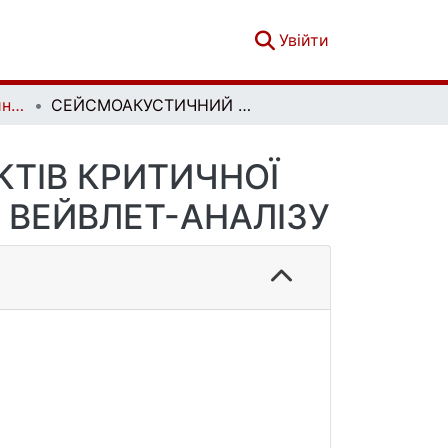
(current)
Увійти
Прикладні інформаційні системи та технології в цифровому суспільстві. Вип. 1(1)
СЕЙСМОАКУСТИЧНИЙ МОНІТОРИНГ ОБ'ЄКТІВ КРИТИЧНОЇ ІНФРАСТРУКТУРИ НА ОСНОВІ ДИСКРЕТНОГО ВЕЙВЛЕТ-АНАЛІЗУ
ТІВ КРИТИЧНОЇ
 ВЕЙВЛЕТ-АНАЛІЗУ