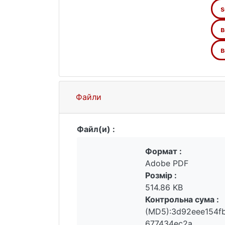
s
в
в
Файли
Файл(и) :
Формат :
Adobe PDF
Розмір :
514.86 KB
Контрольна сума :
(MD5):3d92eee154f
677434ec2a