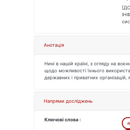
htt
[Д
ІН
сис
232
Анотація
Нині в нашій країні, з огляду на во
щодо можливості їхнього використан
державних і приватних організацій,
захисті від недобросовісних конкурен
обстрілів. Уперше запропоновано ме
суть якого полягає у відображенні 
Напрями досліджень
параметри" розуміють фізичні парам
стану зазначеного об'єкта), динамік
Ключові слова :
m