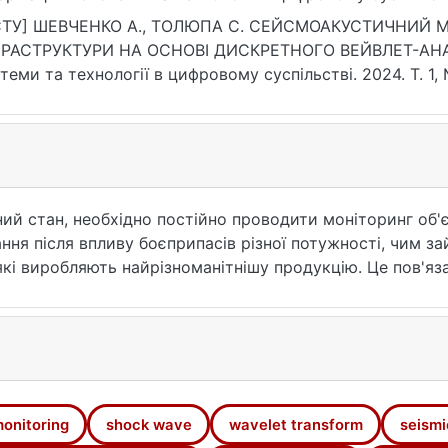
ps://doi.org/10.17721/3041-2323.2024.380-387
СТУ] ШЕВЧЕНКО А., ТОЛЮПА С. СЕЙСМОАКУСТИЧНИЙ М
ФРАСТРУКТУРИ НА ОСНОВІ ДИСКРЕТНОГО ВЕЙВЛЕТ-АНАЛІ
теми та технології в цифровому суспільстві. 2024. Т. 1, 
3.2024.380-387 (дата звернення: 25.07.2026).
єнний стан, необхідно постійно проводити моніторинг об
ня після впливу боєприпасів різної потужності, чим за
 які виробляють найрізноманітнішу продукцію. Це пов'я
тів, терористів, а у випадку України особливо в захист
тод моніторингу об'єктів критичної інфраструктури на 
досліджуваного об'єкта у вектор інформативних парамет
етри об'єкта, які характеризують його стан, а динамік
а яких характеризує динаміку стану досліджуваного об'
onitoring
shock wave
wavelet transform
seismi