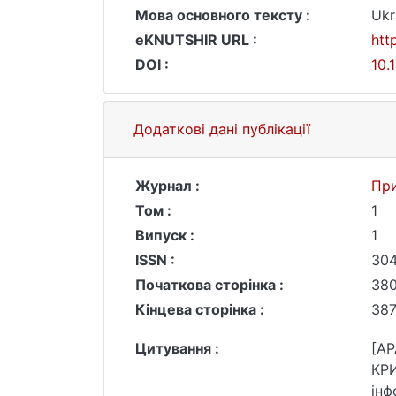
Мова основного тексту :
Ukr
eKNUTSHIR URL :
htt
DOI :
10.
Додаткові дані публікації
Журнал :
При
Том :
1
Випуск :
1
ISSN :
304
Початкова сторінка :
38
Кінцева сторінка :
38
Цитування :
[AP
КР
інф