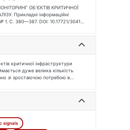
ОНІТОРИНГ ОБ'ЄКТІВ КРИТИЧНОЇ
ЗУ. Прикладні інформаційні
№ 1. С. 380—387. DOI: 10.17721/3041-
'єктів критичної інфраструктури
ймається дуже велика кількість
зано зі зростаючою потребою в
і від диверсійних атак і постійних
основі сейсмоакустичного аналізу,
рів (під терміном "інформативні
у цих параметрів викликано змінами
єкта.
c signals