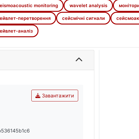
eismoacoustic monitoring
wavelet analysis
монітор
ейвлет-перетворення
сейсмічні сигнали
сейсмоак
ейвлет-аналіз
Завантажити
b536145b1c6