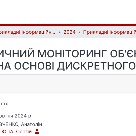
Прикладні інформаційні системи та технології в цифровому суспільстві | Applied Information Systems and Technologies in the Digital Society
2024
ЧНИЙ МОНІТОРИНГ ОБ'ЄК
НА ОСНОВІ ДИСКРЕТНОГО
ття
овтня 2024 р.
ЧЕНКО, Анатолій
ЛЮПА, Сергій