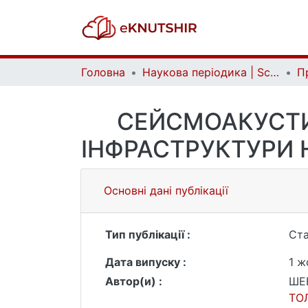
Головна
Наукова періодика | Scientific periodicals
СЕЙСМОАКУСТИ
ІНФРАСТРУКТУРИ 
Основні дані публікації
Тип публікації :
Ста
Дата випуску :
1 ж
Автор(и) :
ШЕВ
ТО