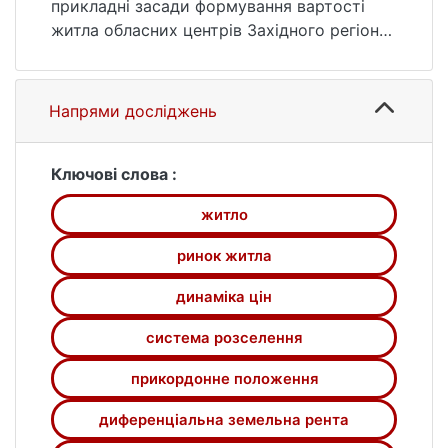
прикладні засади формування вартості
житла обласних центрів Західного регіону
України. Визначено залежність вартості
житла від соціально-економічного стану
області. Проведено аналіз вартості житла
Напрями досліджень
в межах окремих міст та їх частин.
Здійснено оцінку показників системи
розселення, чисельності населення,
Ключові слова :
положення території, що справляють
житло
безпосередній вплив на вартість території.
Оцінено чинники формування географічної
ринок житла
складової диференціальної земельної
ренти.
динаміка цін
система розселення
прикордонне положення
диференціальна земельна рента