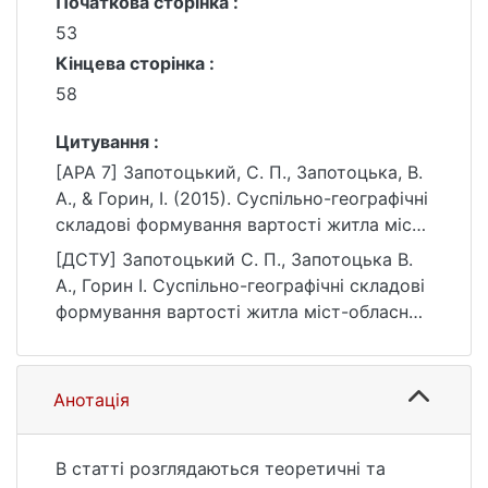
Початкова сторінка :
53
Кінцева сторінка :
58
Цитування :
[APA 7] Запотоцький, С. П., Запотоцька, В.
А., & Горин, І. (2015). Суспільно-географічні
складові формування вартості житла міст-
обласних центрів Західного регіону
[ДСТУ] Запотоцький С. П., Запотоцька В.
України. Вісник Київського національного
А., Горин І. Суспільно-географічні складові
університету імені Тараса Шевченка.
формування вартості житла міст-обласних
Географія, (1(63)), 53–58.
центрів Західного регіону України. Вісник
https://doi.org/10.17721/1728-2721.2015.63.14
Київського національного університету
імені Тараса Шевченка. Географія. 2015. №
Анотація
1(63). С. 53—58. DOI: 10.17721/1728-
2721.2015.63.14 (дата звернення:
25.07.2026).
В статті розглядаються теоретичні та