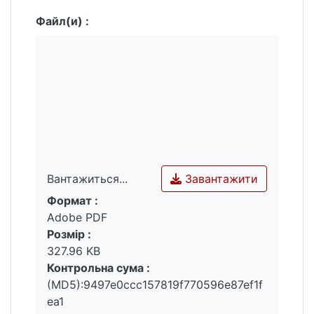
Файл(и) :
Завантажити
Вантажиться...
Формат :
Вантажиться...
Adobe PDF
Розмір :
327.96 KB
Контрольна сума :
(MD5):9497e0ccc157819f770596e87ef1f
ea1