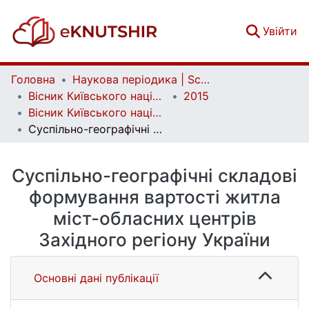
(c
Увійти
Головна
Наукова періодика | Scientific periodicals
Вісник Київського національного університету імені Тараса Шевченка. Географія | Bulletin of Taras Shevchenko National University of Kyiv. Geography
2015
Вісник Київського національного університету імені Тараса Шевченка. Географія. Випуск 1 (63)
Суспільно-географічні складові формування вартості житла міст-обласних центрів Західного регіону України
Суспільно-географічні складові
формування вартості житла
міст-обласних центрів
Західного регіону України
Основні дані публікації