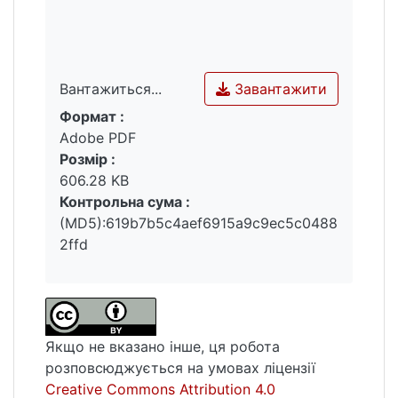
Завантажити
Вантажиться...
Формат :
Вантажиться...
Adobe PDF
Розмір :
606.28 KB
Контрольна сума :
(MD5):619b7b5c4aef6915a9c9ec5c0488
2ffd
Якщо не вказано інше, ця робота
розповсюджується на умовах ліцензії
Creative Commons Attribution 4.0