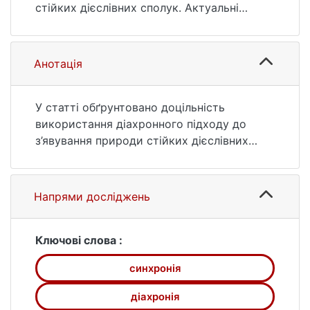
220.
стійких дієслівних сполук. Актуальні
https://ir.library.knu.ua/handle/15071834/1041
проблеми української лінгвістики: теорія і
2
практика. 2009. № 19. С. 210—220. URL:
https://ir.library.knu.ua/handle/15071834/1041
Анотація
2 (дата звернення: 25.07.2026).
У статті обґрунтовано доцільність
використання діахронного підходу до
з’явування природи стійких дієслівних
сполук.
Напрями досліджень
Ключові слова :
синхронія
діахронія