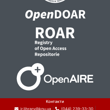
Контакти
ir.library@knu.ua
(044) 239-33-30