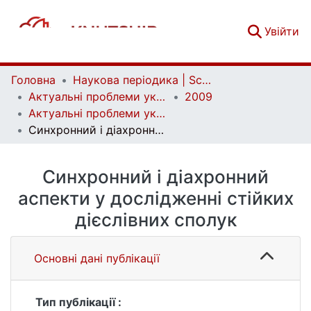
(c
Увійти
Головна
Наукова періодика | Scientific periodicals
Актуальні проблеми української лінгвістики: теорія і практика | Current issues of Ukrainian linguistics: theory and practice
2009
Актуальні проблеми української лінгвістики: теорія і практика. Вип. 19
Синхронний і діахронний аспекти у дослідженні стійких дієслівних сполук
Синхронний і діахронний
аспекти у дослідженні стійких
дієслівних сполук
Основні дані публікації
Тип публікації :