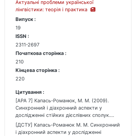
Актуальні проблеми української
лінгвістики: теорія і практика
Випуск :
19
ISSN :
2311-2697
Початкова сторінка :
210
Кінцева сторінка :
220
Цитування :
[APA 7] Капась-Романюк, М. М. (2009).
Синхронний і діахронний аспекти у
дослідженні стійких дієслівних сполук.
Актуальні проблеми української
[ДСТУ] Капась-Романюк М. М. Синхронний
лінгвістики: теорія і практика, (19), 210–
і діахронний аспекти у дослідженні