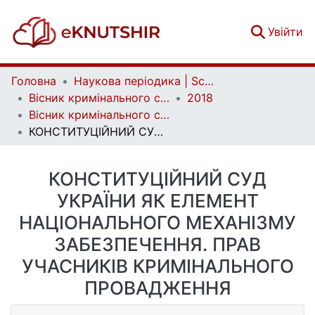
(c
Увійти
Головна
Наукова періодика | Scientific periodicals
Вісник кримінального судочинства | Herald of criminal justice
2018
Вісник кримінального судочинства. № 4
КОНСТИТУЦІЙНИЙ СУД УКРАЇНИ ЯК ЕЛЕМЕНТ НАЦІОНАЛЬНОГО МЕХАНІЗМУ ЗАБЕЗПЕЧЕННЯ. ПРАВ УЧАСНИКІВ КРИМІНАЛЬНОГО ПРОВАДЖЕННЯ
КОНСТИТУЦІЙНИЙ СУД
УКРАЇНИ ЯК ЕЛЕМЕНТ
НАЦІОНАЛЬНОГО МЕХАНІЗМУ
ЗАБЕЗПЕЧЕННЯ. ПРАВ
УЧАСНИКІВ КРИМІНАЛЬНОГО
ПРОВАДЖЕННЯ