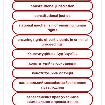
Конституційного Суду України у
constitutional jurisdiction
національному механізмі забезпечення
прав учасників кримінального
constitutional justice
провадження.
national mechanism of ensuring human
У статті визначено співвідношення понять
rights
«конституційна юрисдикція» та
«конституційна юстиція» та обґрунтовано,
ensuring rights of participants in criminal
що конституційна юстиція є зовнішньою
proceedings.
формою конституційної юрисдикції, що
Конституційний Суд України
покликана забезпечувати незалежність і
ефективність конституційної юрисдикції у
конституційна юрисдикція
виконанні нею своїх завдань. Встановлено,
що Конституційний Суд України бере
конституційна юстиція
участь у забезпеченні прав учасників
кримінального провадження як
національний механізм забезпечення
прав людини
національного механізму забезпечення
прав учасників кримінального
забезпечення прав учасників
провадження, роль Конституційного Суду
кримінального провадження.