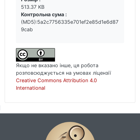
Суду як органу конституційної юстиції є
513.37 KB
функціонування конституційної
Контрольна сума :
юрисдикції, діяльність якої полягає у
(MD5):5a2c7756335e701ef2e85d1e6d87
здійсненні конституційного контролю,
9cab
вирішенні правових спорів, що стосуються
конституційних правовідносин, і здійсненні
впливу на правову дійсність у державі у
рамках повноважень, що надані
конституційній юстиції законом.
Якщо не вказано інше, ця робота
розповсюджується на умовах ліцензії
Creative Commons Attribution 4.0
International