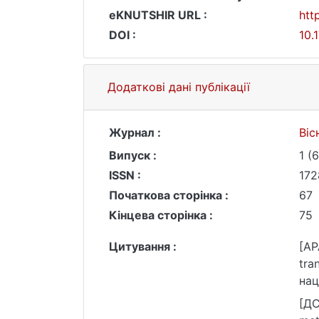
eKNUTSHIR URL :
htt
DOI :
10.
Додаткові дані публікації
Журнал :
Віс
Випуск :
1 (
ISSN :
172
Початкова сторінка :
67
Кінцева сторінка :
75
Цитування :
[AP
tra
нац
htt
[ДС