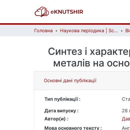
Головна
Наукова періодика | Scientific periodicals
Синтез і характ
металів на осн
Основні дані публікації
Тип публікації :
Ста
Дата випуску :
28 
Автор(и) :
Дав
Мова основного тексту :
Анг