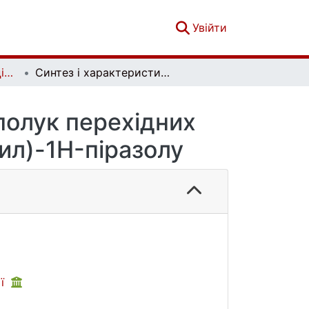
(current)
Увійти
Вісник Київського національного університету імені Тараса Шевченка. Хімія. Вип. 1(60)
Синтез і характеристика координаційних сполук перехідних металів на основі 5-метил-3-(трифторметил)-1H-піразолу
полук перехідних
ил)-1H-піразолу
ії