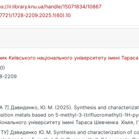
ps://ir.library.knu.ua/handle/15071834/10867
17721/1728-2209.2025.1(60).10
ник Київського національного університету імені Тарас
60)
8-2209
A 7] Давиденко, Ю. М. (2025). Synthesis and characteriza
nsition metals based on 5-methyl-3-(trifluoromethyl)-1H-p
іонального університету імені Тараса Шевченка. Хімія, (1
ps://doi.org/10.17721/1728-2209.2025.1(60).10
ТУ] Давиденко Ю. М. Synthesis and characterization of co