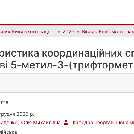
Вісник Київського національного університету імені Тараса Шевченка. Хімія | Bulletin of Taras Shevchenko National University of Kyiv. Chemistry
2025
еристика координаційних с
ові 5-метил-3-(трифтормет
ття
грудня 2025 р.
иденко, Юлія Михайлівна
Кафедра неорганічної хім
лійська