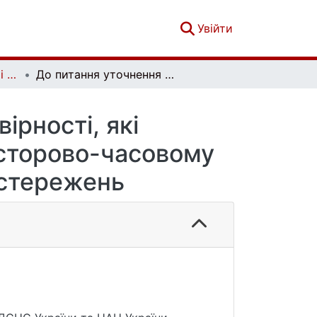
(current)
Увійти
Гідрологія, гідрохімія і гідроекологія. №3 (69)
До питання уточнення критеріїв достовірності, які використовують при автоматизованому просторово-часовому контролі даних метеорологічних спостережень
ірності, які
сторово-часовому
остережень