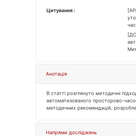
Цитування :
[AP
уто
час
(3 
[ДС
авт
Мит
10.
Анотація
В статті розглянуто методичні підходи та послідовність дій із уточнення критеріїв достовірності, які використовують під час
автоматизованого просторово-часов
методичних рекомендацій, розроблених у секторі стандар
та НАН України.
Для автоматизації розрахунків із у
дозволяє формувати базу нев’язок, 
Напрями досліджень