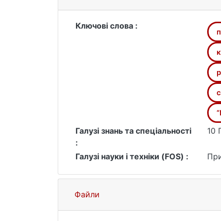
характеристики, які слугують об’єк
Ключові слова :
п
к
р
c
“
Галузі знань та спеціальності
10 
:
Галузі науки і техніки (FOS) :
При
Файли