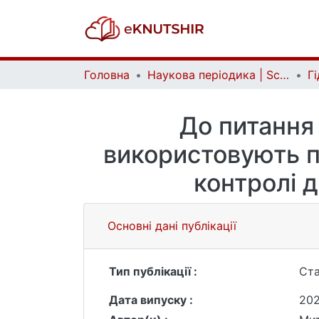
Головна
Наукова періодика | Scientific periodicals
До питання 
використовують 
контролі 
Основні дані публікації
Тип публікації :
Ста
Дата випуску :
20