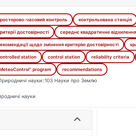
тивною основою для прийняття рішення щодо доцільності
росторово-часовий контроль
контрольована станція
ритерії достовірності
середнє квадратичне відхиленн
екомендації щодо змінення критерію достовірності
sp
ontrolled station
control station
reliability criteria
MeteoControl” program
recommendations
Природничі науки::103 Науки про Землю
родничі науки