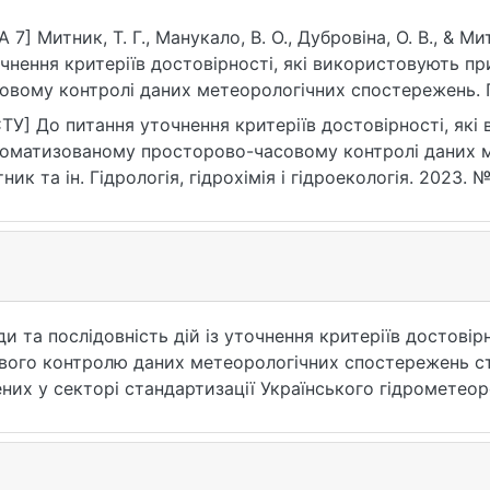
A 7] Митник, Т. Г., Манукало, В. О., Дубровіна, О. В., & М
чнення критеріїв достовірності, які використовують 
овому контролі даних метеорологічних спостережень. Гід
(69)), 51–60. https://doi.org/10.17721/2306-5680.2023.3.4
ТУ] До питання уточнення критеріїв достовірності, як
оматизованому просторово-часовому контролі даних ме
ник та ін. Гідрологія, гідрохімія і гідроекологія. 2023. №
17721/2306-5680.2023.3.4 (дата звернення: 25.07.2026).
ого контролю даних метеорологічних спостережень ста
тизації Українського гідрометеорологічного інституту ДСНС України
точнення критеріїв достовірності розроблено комп’ютер
які отримують під час просторово-часового контролю, т