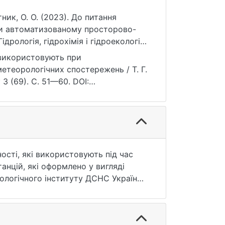
итник, О. О. (2023). До питання
при автоматизованому просторово-
рологія, гідрохімія і гідроекологія,
і використовують при
теорологічних спостережень / Т. Г.
 3 (69). С. 51—60. DOI:
нцій, які оформлено у вигляді
ну програму «MeteoControl», яка
а розрахувати необхідні статистичні