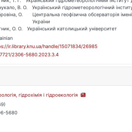
ник, Т. Г.
Український гідрометеорологічний інститут
укало, В. О.
Український гідрометеорологічний інстит
ровіна, О.
Центральна геофізична обсерваторія іме
України
ник, О. О.
Український католицький університет
ainian
ps://ir.library.knu.ua/handle/15071834/26985
17721/2306-5680.2023.3.4
рологія, гідрохімія і гідроекологія
69)
06-5680