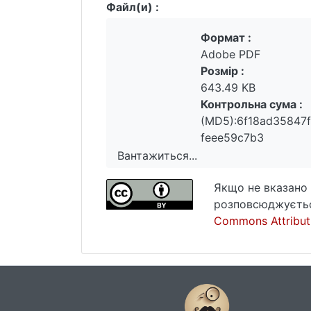
Файл(и) :
Формат :
Adobe PDF
Розмір :
643.49 KB
Контрольна сума :
(MD5):6f18ad35847
feee59c7b3
Вантажиться...
Вантажиться...
Якщо не вказано 
розповсюджуєтьс
Commons Attributi