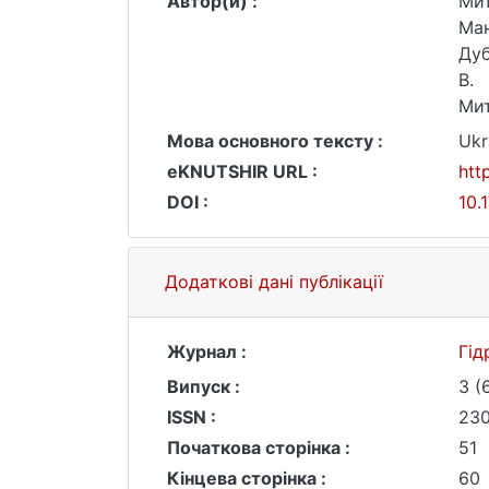
Автор(и) :
Мит
Ман
Дуб
В.
Мит
Мова основного тексту :
Ukr
eKNUTSHIR URL :
htt
DOI :
10.
Додаткові дані публікації
Журнал :
Гід
Випуск :
3 (
ISSN :
23
Початкова сторінка :
51
Кінцева сторінка :
60