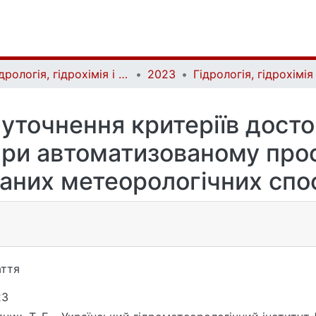
Гідрологія, гідрохімія і гідроекологія | Hydrology, Hydrochemistry and Hydroecology
2023
уточнення критеріїв достов
при автоматизованому про
даних метеорологічних сп
ття
23