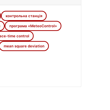
 змінення критеріїв достовірності.
контрольна станція
я
програма «MeteoControl»
ace-time control
mean square deviation