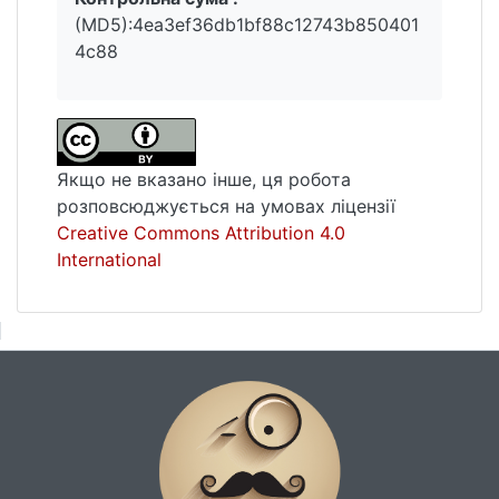
(MD5):4ea3ef36db1bf88c12743b850401
4c88
Якщо не вказано інше, ця робота
розповсюджується на умовах ліцензії
Creative Commons Attribution 4.0
International