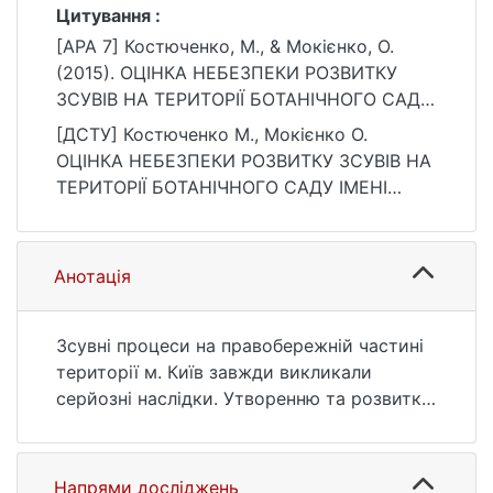
Цитування :
[APA 7] Костюченко, М., & Мокієнко, О.
(2015). ОЦІНКА НЕБЕЗПЕКИ РОЗВИТКУ
ЗСУВІВ НА ТЕРИТОРІЇ БОТАНІЧНОГО САДУ
ІМЕНІ АКАДЕМІКА О.В. ФОМІНА. Вісник
[ДСТУ] Костюченко М., Мокієнко О.
Київського національного університету
ОЦІНКА НЕБЕЗПЕКИ РОЗВИТКУ ЗСУВІВ НА
імені Тараса Шевченка. Геологія, 4(71), 72–
ТЕРИТОРІЇ БОТАНІЧНОГО САДУ ІМЕНІ
76. https://doi.org/10.17721/1728-2713.71.12
АКАДЕМІКА О.В. ФОМІНА. Вісник
Київського національного університету
імені Тараса Шевченка. Геологія. 2015. Т. 4,
Анотація
№ 71. С. 72—76. DOI: 10.17721/1728-
2713.71.12 (дата звернення: 25.07.2026).
Зсувні процеси на правобережній частині
території м. Київ завжди викликали
серйозні наслідки. Утворенню та розвитку
цих процесів сприяють існуючі природні й
техногенні чинники, співвідношення між
якими є змінними в часі. Значної
Напрями досліджень