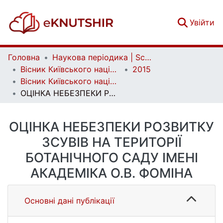
(c
Увійти
Головна
Наукова періодика | Scientific periodicals
Вісник Київського національного університету імені Тараса Шевченка. Геологія | Visnyk of Taras Shevchenko National University of Kyiv. Geology
2015
Вісник Київського національного університету імені Тараса Шевченка. Геологія. 4(71)
ОЦІНКА НЕБЕЗПЕКИ РОЗВИТКУ ЗСУВІВ НА ТЕРИТОРІЇ БОТАНІЧНОГО САДУ ІМЕНІ АКАДЕМІКА О.В. ФОМІНА
ОЦІНКА НЕБЕЗПЕКИ РОЗВИТКУ
ЗСУВІВ НА ТЕРИТОРІЇ
БОТАНІЧНОГО САДУ ІМЕНІ
АКАДЕМІКА О.В. ФОМІНА
Основні дані публікації