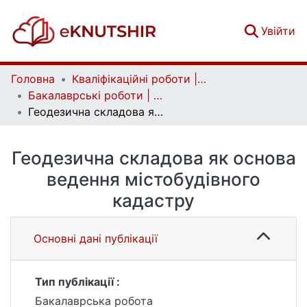
(c
Увійти
Головна
Кваліфікаційні роботи | Qualifying works
Бакалаврські роботи | Bachelor theses
Геодезична складова як основа ведення містобудівного кадастру
Геодезична складова як основа
ведення містобудівного
кадастру
Основні дані публікації
Тип публікації :
Бакалаврська робота