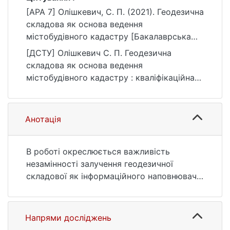
[APA 7] Олішкевич, С. П. (2021). Геодезична
складова як основа ведення
містобудівного кадастру [Бакалаврська
робота, Київський національний
[ДСТУ] Олішкевич С. П. Геодезична
університет імені Тараса Шевченка].
складова як основа ведення
eKNUTSHIR.
містобудівного кадастру : кваліфікаційна
https://ir.library.knu.ua/handle/123456789/16
робота бакалавра : 19 Архітектура та
61
будівництво. Київ, 2021. 65 с. URL:
https://ir.library.knu.ua/handle/123456789/16
Анотація
61 (дата звернення: 25.07.2026).
В роботі окреслюється важливість
незамінності залучення геодезичної
складової як інформаційного наповнювача
та ролі каркасу даних. Починаючи від
базису як Державної годезичної мережі,
окремих геологічних вишукувань,
Напрями досліджень
аерофотозйомок території та укладання