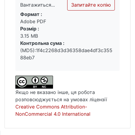
Запитайте копію
Вантажиться...
Формат :
Вантажиться...
Adobe PDF
Розмір :
3.15 MB
Контрольна сума :
(MD5):1f4c2268d3d36358dae4df3c355
88eb7
Якщо не вказано інше, ця робота
розповсюджується на умовах ліцензії
Creative Commons Attribution-
NonCommercial 4.0 International