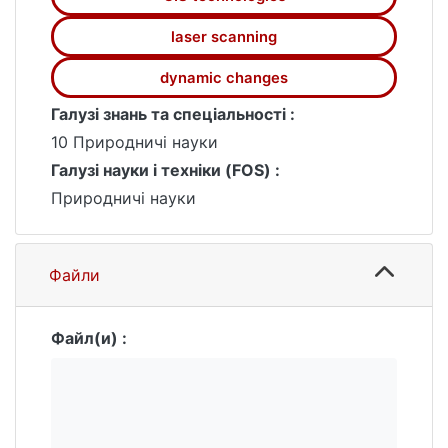
автодорожніх ландшафтів. Запропоновано
laser scanning
впровадження регулярного лазерного
сканування високої роздільної здатності,
dynamic changes
що забезпечує
точне відображення просторово-часових
Галузі знань та спеціальності :
змін і відкриває можливості для
10 Природничі науки
створення динамічних 4D-картографічних
Галузі науки і техніки (FOS) :
моделей.
Природничі науки
Файли
Файл(и) :