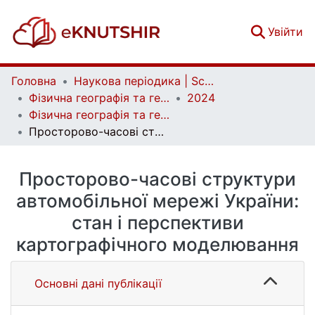
(c
Увійти
Головна
Наукова періодика | Scientific periodicals
Фізична географія та геоморфологія | Physical Geography and Geomorphology
2024
Фізична географія та геоморфологія. Том 47, вип. 5-6 (127-128)
Просторово-часові структури автомобільної мережі України: стан і перспективи картографічного моделювання
Просторово-часові структури
автомобільної мережі України:
стан і перспективи
картографічного моделювання
Основні дані публікації