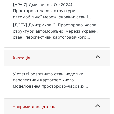
[APA 7] Дмитриков, О. (2024).
Просторово-часові структури
автомобільної мережі України: стан і
перспективи картографічного
[ДСТУ] Дмитриков О. Просторово-часові
моделювання. Фізична географія та
структури автомобільної мережі України:
геоморфологія, 47(5-6 (127-128)), 47–53.
стан і перспективи картографічного
https://doi.org/10.17721/phgg.2024.5-6.05
моделювання. Фізична географія та
геоморфологія. 2024. Т. 47, № 5-6 (127-
128). С. 47—53. DOI: 10.17721/phgg.2024.5-
Анотація
6.05 (дата звернення: 25.07.2026).
У статті розглянуто стан, недоліки і
перспективи картографічного
моделювання просторово-часових
структур автомобільної мережі України.
Метою дослідження є розробка
методичних рекомендацій для підвищення
Напрями досліджень
точності відображення просторових та