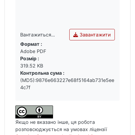
Завантажити
Вантажиться...
Формат :
Вантажиться...
Adobe PDF
Розмір :
319.52 KB
Контрольна сума :
(MD5):9876e663227e68f5164ab731e5ee
4c7f
Якщо не вказано інше, ця робота
розповсюджується на умовах ліцензії