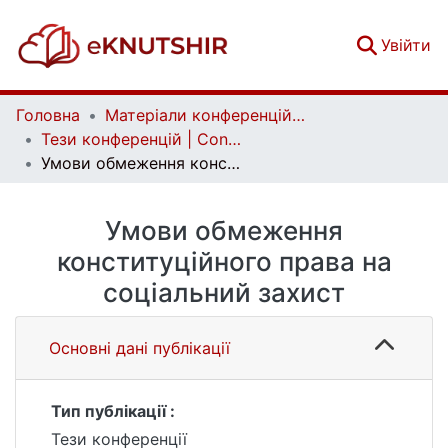
(c
Увійти
Головна
Матеріали конференцій | Conference materials
Тези конференцій | Conference papers
Умови обмеження конституційного права на соціальний захист
Умови обмеження
конституційного права на
соціальний захист
Основні дані публікації
Тип публікації :
Тези конференції