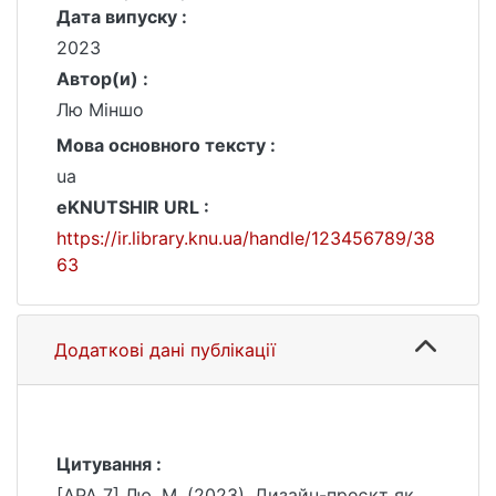
Дата випуску :
2023
Автор(и) :
Лю Міншо
Мова основного тексту :
ua
eKNUTSHIR URL :
https://ir.library.knu.ua/handle/123456789/38
63
Додаткові дані публікації
Цитування :
[APA 7] Лю, М. (2023). Дизайн-проєкт як