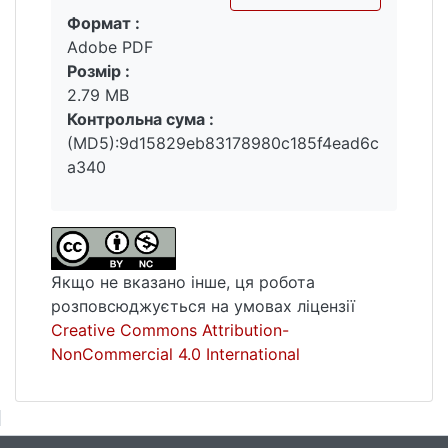
Формат :
дослідження стану дизайнерської
Вантажиться...
Adobe PDF
діяльності серед здобувачів вищої освіти
Розмір :
на факультеті психології Київського
2.79 MB
національного університету імені Тараса
Контрольна сума :
Шевченка та розробку авторських
(MD5):9d15829eb83178980c185f4ead6c
дизайн-проєктів.
a340
Ключові слова: дизайн, освітній дизайн,
дизайн-проєкт, здобувачі вищої освіти.
Якщо не вказано інше, ця робота
розповсюджується на умовах ліцензії
Creative Commons Attribution-
NonCommercial 4.0 International