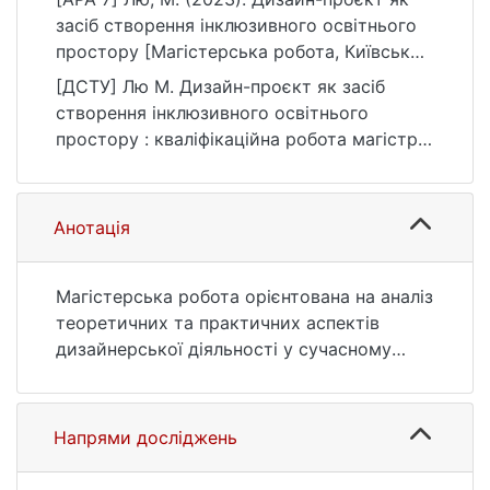
засіб створення інклюзивного освітнього
простору [Магістерська робота, Київський
національний університет імені Тараса
[ДСТУ] Лю М. Дизайн-проєкт як засіб
Шевченка]. eKNUTSHIR.
створення інклюзивного освітнього
https://ir.library.knu.ua/handle/123456789/38
простору : кваліфікаційна робота магістра
63
: 23 Соціальна робота. Київ, 2023. 94 с.
URL:
https://ir.library.knu.ua/handle/123456789/38
Анотація
63 (дата звернення: 25.07.2026).
Магістерська робота орієнтована на аналіз
теоретичних та практичних аспектів
дизайнерської діяльності у сучасному
соціумі. Розглянуто стан висвітлення
проблеми у наукових публікаціях.
Виокремлено види дизайну. Досліджено
Напрями досліджень
дизайн-проєкт як конструкт соціальної
сфери. Теоретично обґрунтовано дизайн -