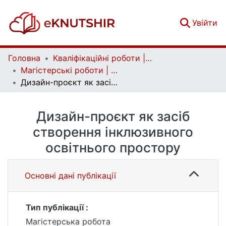
(c
Увійти
Головна
Кваліфікаційні роботи | Qualifying works
Магістерські роботи | Master's theses
Дизайн-проєкт як засіб створення інклюзивного освітнього простору
Дизайн-проєкт як засіб
створення інклюзивного
освітнього простору
Основні дані публікації
Тип публікації :
Магістерська робота