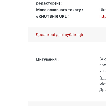
редактор(и) :
Мова основного тексту :
Ukr
eKNUTSHIR URL :
htt
Додаткові дані публікації
Цитування :
[AP
пос
уні
[ДС
міс
Дро
25.