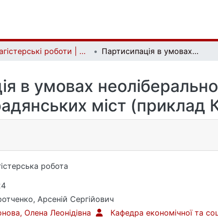
Магістерські роботи | Master's theses
Партисипація в умовах неоліберального розвитку пострадянських міст (приклад Києва)
ія в умовах неоліберально
адянських міст (приклад 
істерська робота
24
отченко, Арсеній Сергійович
нова, Олена Леонідівна
Кафедра економічної та соц