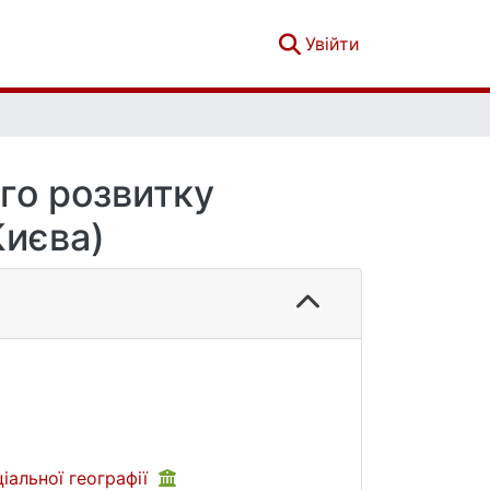
(current)
Увійти
го розвитку
Києва)
іальної географії