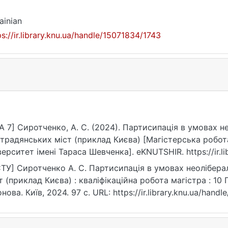
ainian
ps://ir.library.knu.ua/handle/15071834/1743
A 7] Сиротченко, А. С. (2024). Партисипація в умовах 
традянських міст (приклад Києва) [Магістерська робот
верситет імені Тараса Шевченка]. eKNUTSHIR. https://ir.l
ТУ] Сиротченко А. С. Партисипація в умовах неолібер
т (приклад Києва) : кваліфікаційна робота магістра : 10 
нова. Київ, 2024. 97 с. URL: https://ir.library.knu.ua/han
07.2026).