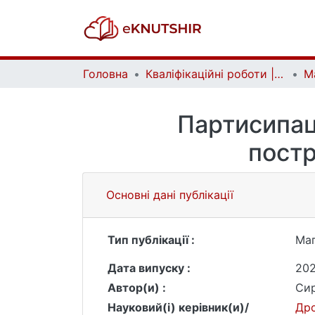
Головна
Кваліфікаційні роботи | Qualifying works
Партисипац
постр
Основні дані публікації
Тип публікації :
Маг
Дата випуску :
20
Автор(и) :
Сир
Науковий(і) керівник(и)/
Дро