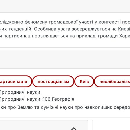
слідженню феномену громадської участі у контексті по
них тенденцій. Особлива увага зосереджується на Києві
тя партисипації розглядається на прикладі громади Харк
 мешканців з метою дослідження наявних проблем у сф
боротьби жителів за збереження від незаконної забудов
ендації та SWOT-аналіз щодо перспектив активнішого 
артисипація
постсоціалізм
Київ
неолібераліз
Природничі науки
Природничі науки::106 Географія
ки про Землю та суміжні науки про навколишнє серед