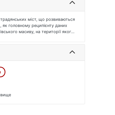
страдянських міст, що розвиваються
, як головному реципієнту даних
івського масиву, на території якого
ері участі громадськості. Окреме
и озера Вирлиця. Результати
залучення жителів мікрорайону до
м
овище