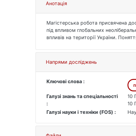
Анотація
Магістерська робота присвячена до
під впливом глобальних неолібераль
впливів на території України. Понят
було проведено опитування місцевих
місце в роботі займає аналіз кейсу 
дослідження також включають реком
Напрями досліджень
процесу громадської участі.
Ключові слова :
п
Галузі знань та спеціальності
10 
:
10 
Галузі науки і техніки (FOS) :
Нау
Файли