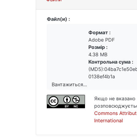
Файл(и) :
Формат :
Adobe PDF
Розмір :
4.38 MB
Контрольна сума :
(MD5):04ba7c1e50e
0138ef4b1a
Вантажиться...
Вантажиться...
Якщо не вказано 
розповсюджуєтьс
Commons Attribut
International