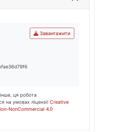
Завантажити
bfae36d79f6
інше, ця робота
я на умовах ліцензії
Creative
ion-NonCommercial 4.0