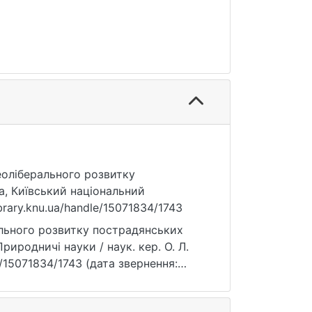
неоліберального розвитку
а, Київський національний
ibrary.knu.ua/handle/15071834/1743
ального розвитку пострадянських
Природничі науки / наук. кер. О. Л.
dle/15071834/1743 (дата звернення: