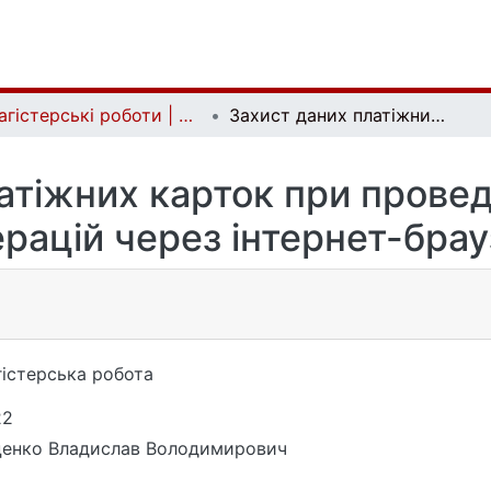
Магістерські роботи | Master's theses
Захист даних платіжних карток при проведенні банківських операцій через інтернет-браузер
атіжних карток при провед
рацій через інтернет-бра
істерська робота
22
ценко Владислав Володимирович