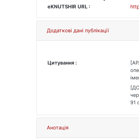
eKNUTSHIR URL :
htt
Додаткові дані публікації
Цитування :
[AP
опе
іме
[ДС
чер
91 
Анотація