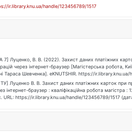
ps://ir.library.knu.ua/handle/123456789/1517
A 7] Луценко, В. В. (2022). Захист даних платіжних кар
рацій через інтернет-браузер [Магістерська робота, Ки
ні Тараса Шевченка]. eKNUTSHIR. https://ir.library.knu.ua
ТУ] Луценко В. В. Захист даних платіжних карток при п
ез інтернет-браузер : кваліфікаційна робота магістра : 1
с. URL: https://ir.library.knu.ua/handle/123456789/1517 (да