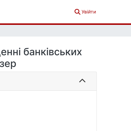
(current)
Увійти
енні банківських
узер