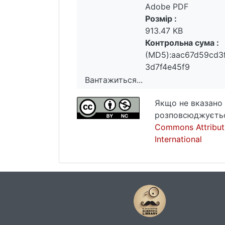
Adobe PDF
Розмір :
913.47 KB
Контрольна сума :
(MD5):aac67d59cd3
3d7f4e45f9
Вантажиться...
Вантажиться...
Якщо не вказано 
розповсюджуєтьс
Commons Attribut
International