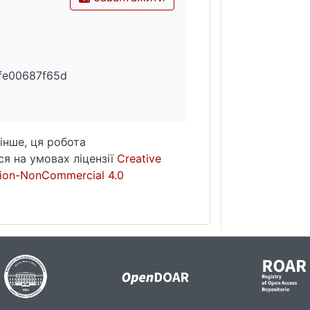
fe00687f65d
інше, ця робота
я на умовах ліцензії
Creative
ion-NonCommercial 4.0