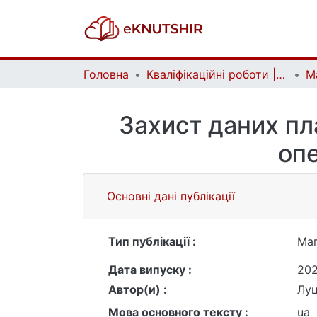
Головна
Кваліфікаційні роботи | Qualifying works
Захист даних пл
опе
Основні дані публікації
Тип публікації :
Маг
Дата випуску :
20
Автор(и) :
Лу
Мова основного тексту :
ua