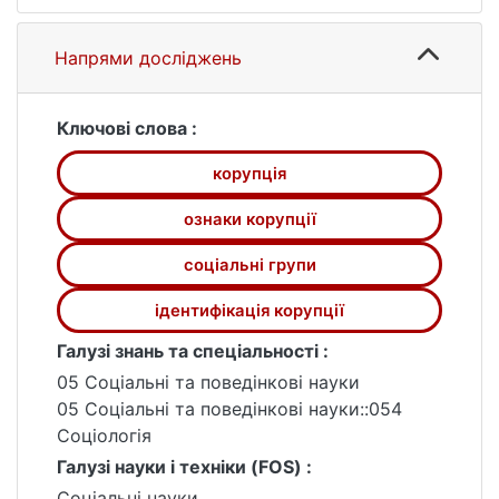
вибірка, що формувалася методом
снігової кулі, який не є доречним при
Напрями досліджень
застосуванні факторіального дизайну, та
був використаний нами через відсутність
можливості реалізувати інші способи. Це
Ключові слова :
обмеження не дало змоги перевірити
корупція
частину гіпотез, зокрема, порівняти
сприйняття корупції між різними
ознаки корупції
професійними та регіональними групами
населення.
соціальні групи
ідентифікація корупції
Галузі знань та спеціальності :
05 Соціальні та поведінкові науки
05 Соціальні та поведінкові науки::054
Соціологія
Галузі науки і техніки (FOS) :
Соціальні науки