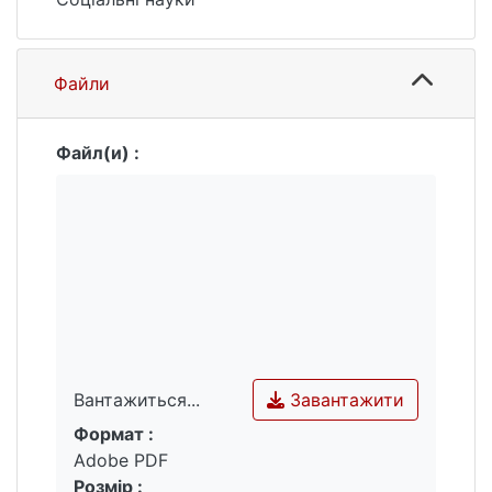
Файли
Файл(и) :
Завантажити
Вантажиться...
Формат :
Вантажиться...
Adobe PDF
Розмір :