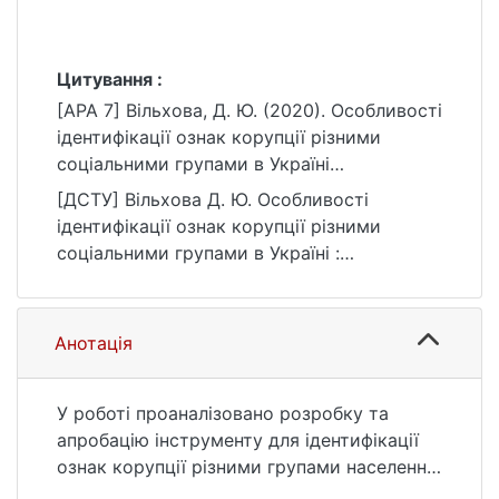
Цитування :
[APA 7] Вільхова, Д. Ю. (2020). Особливості
ідентифікації ознак корупції різними
соціальними групами в Україні
[Бакалаврська робота, Київський
[ДСТУ] Вільхова Д. Ю. Особливості
національний університет імені Тараса
ідентифікації ознак корупції різними
Шевченка]. eKNUTSHIR.
соціальними групами в Україні :
https://ir.library.knu.ua/handle/123456789/113
кваліфікаційна робота бакалавра : 05
7
Соціальні та поведінкові науки / наук. кер.
Т. В. Цимбал. Київ, 2020. 55 с. URL:
Анотація
https://ir.library.knu.ua/handle/123456789/113
7 (дата звернення: 25.07.2026).
У роботі проаналізовано розробку та
апробацію інструменту для ідентифікації
ознак корупції різними групами населення.
Основними обмеженням дослідження була