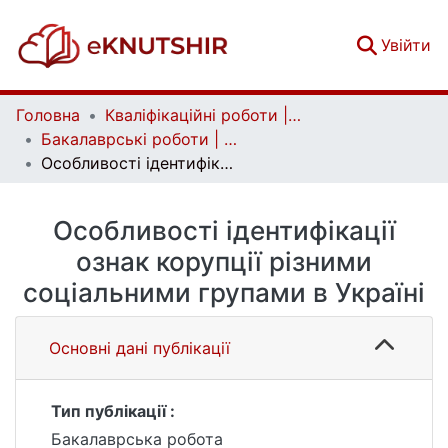
(c
Увійти
Головна
Кваліфікаційні роботи | Qualifying works
Бакалаврські роботи | Bachelor theses
Особливості ідентифікації ознак корупції різними соціальними групами в Україні
Особливості ідентифікації
ознак корупції різними
соціальними групами в Україні
Основні дані публікації
Тип публікації :
Бакалаврська робота