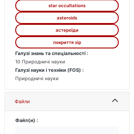
покриттів із віддалених пунктів, які
star occultations
отримують результати незалежно. Такий
метод планується використовувати для
asteroids
проведення спостережень об'єднанням
спостерігачів покриттів в Україні.
астероїди
покриття зір
Галузі знань та спеціальності :
10 Природничі науки
Галузі науки і техніки (FOS) :
Природничі науки
Файли
Файл(и) :