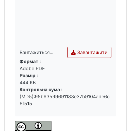
Завантажити
Вантажиться...
Формат :
Вантажиться...
Adobe PDF
Розмір :
444 KB
Контрольна сума :
(MD5):95b93599691183e37b9104ade6c
6f515