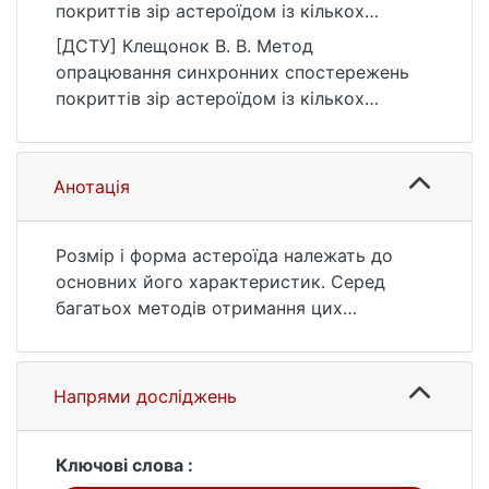
покриттів зір астероїдом із кількох
пунктів. Вісник Київського національного
[ДСТУ] Клещонок В. В. Метод
університету імені Тараса Шевченка.
опрацювання синхронних спостережень
Астрономія, (2 (66)), 8–11.
покриттів зір астероїдом із кількох
https://ir.library.knu.ua/handle/15071834/993
пунктів. Вісник Київського національного
8
університету імені Тараса Шевченка.
Астрономія. 2022. № 2 (66). С. 8—11. URL:
Анотація
https://ir.library.knu.ua/handle/15071834/993
8 (дата звернення: 26.07.2026).
Розмір і форма астероїда належать до
основних його характеристик. Серед
багатьох методів отримання цих
параметрів може бути використаний
метод спостереження покриттів зір
астероїдами завдяки можливості
Напрями досліджень
залучення великої кількості спостерігачів
– аматорів астрономії. Запропоновано
новий метод зведення спостережень
Ключові слова :