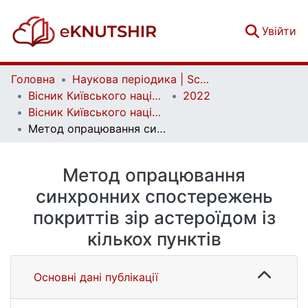
(c
Увійти
Головна
Наукова періодика | Scientific periodicals
Вісник Київського національного університету імені Тараса Шевченка. Астрономія | Bulletin of Taras Shevchenko National University of Kyiv. Astronomy
2022
Вісник Київського національного університету імені Тараса Шевченка. Астрономія. Вип. 2 (66)
Метод опрацювання синхронних спостережень покриттів зір астероїдом із кількох пунктів
Метод опрацювання
синхронних спостережень
покриттів зір астероїдом із
кількох пунктів
Основні дані публікації