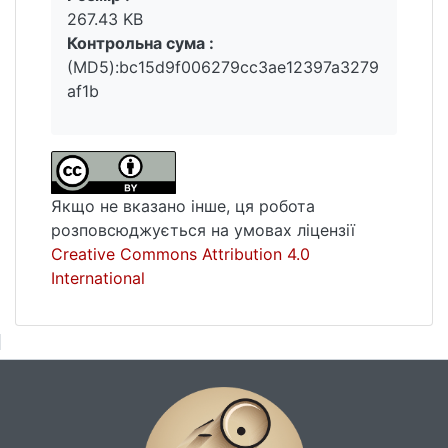
267.43 KB
Контрольна сума :
(MD5):bc15d9f006279cc3ae12397a3279
af1b
Якщо не вказано інше, ця робота
розповсюджується на умовах ліцензії
Creative Commons Attribution 4.0
International