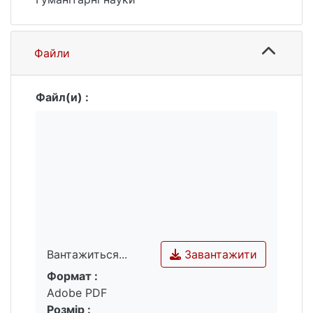
Файли
Файл(и) :
Завантажити
Вантажиться...
Формат :
Вантажиться...
Adobe PDF
Розмір :