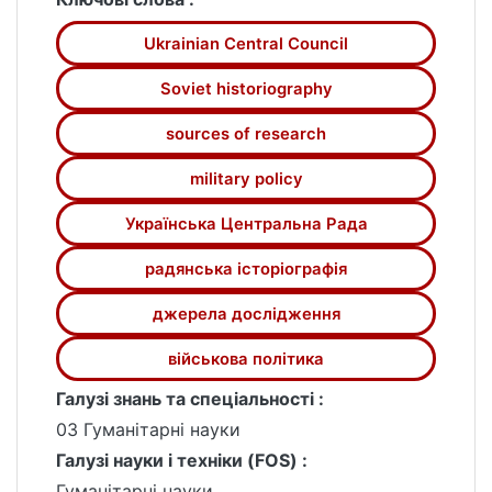
куренів, загонів Вільного козацтва в
Ukrainian Central Council
Наддніпрянщині. Розкрито та
проаналізовано періодизацію й
Soviet historiography
особливості становлення радянської
історіографії досліджуваної теми.
sources of research
military policy
Українська Центральна Рада
радянська історіографія
джерела дослідження
військова політика
Галузі знань та спеціальності :
03 Гуманітарні науки
Галузі науки і техніки (FOS) :
Гуманітарні науки