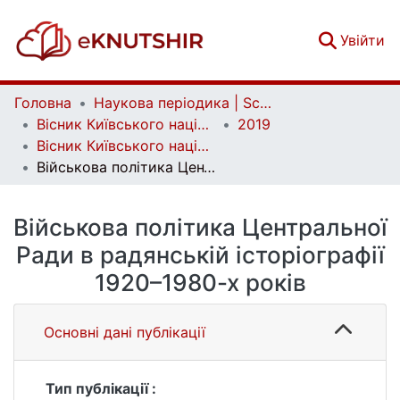
(c
Увійти
Головна
Наукова періодика | Scientific periodicals
Вісник Київського національного університету імені Тараса Шевченка. Історія | Bulletin of Taras Shevchenko National University of Kyiv. History
2019
Вісник Київського національного університету імені Тараса Шевченка. Історія. Вип. 4(143)
Військова політика Центральної Ради в радянській історіографії 1920–1980-х років
Військова політика Центральної
Ради в радянській історіографії
1920–1980-х років
Основні дані публікації
Тип публікації :