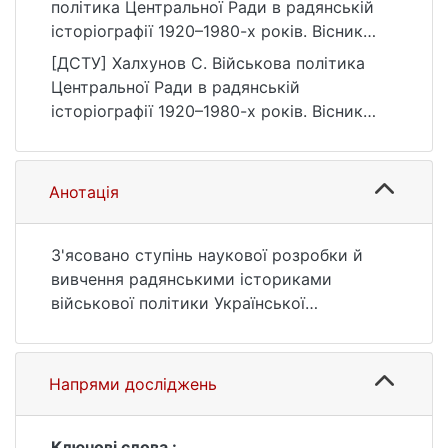
політика Центральної Ради в радянській
історіографії 1920–1980-х років. Вісник
Київського національного університету
[ДСТУ] Халхунов С. Військова політика
імені Тараса Шевченка. Історія, (4(143)),
Центральної Ради в радянській
42–45. https://doi.org/10.17721/1728-
історіографії 1920–1980-х років. Вісник
2640.2019.143.8
Київського національного університету
імені Тараса Шевченка. Історія. 2019. №
4(143). С. 42—45. DOI: 10.17721/1728-
Анотація
2640.2019.143.8 (дата звернення:
25.07.2026).
З'ясовано ступінь наукової розробки й
вивчення радянськими істориками
військової політики Української
Центральної Ради в період від початку
1917 по квітень 1918 року. Розглянуто
рівень висвітлення питання щодо
Напрями досліджень
українізації військових частин російської
армії, формування українських
добровільних полків, гайдамацьких
Ключові слова :