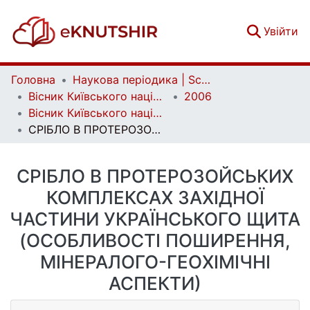
(c
Увійти
Головна
Наукова періодика | Scientific periodicals
Вісник Київського національного університету імені Тараса Шевченка. Геологія | Visnyk of Taras Shevchenko National University of Kyiv. Geology
2006
Вісник Київського національного університету імені Тараса Шевченка. Геологія. Вип. 37
СРІБЛО В ПРОТЕРОЗОЙСЬКИХ КОМПЛЕКСАХ ЗАХІДНОЇ ЧАСТИНИ УКРАЇНСЬКОГО ЩИТА (ОСОБЛИВОСТІ ПОШИРЕННЯ, МІНЕРАЛОГО-ГЕОХІМІЧНІ АСПЕКТИ)
СРІБЛО В ПРОТЕРОЗОЙСЬКИХ
КОМПЛЕКСАХ ЗАХІДНОЇ
ЧАСТИНИ УКРАЇНСЬКОГО ЩИТА
(ОСОБЛИВОСТІ ПОШИРЕННЯ,
МІНЕРАЛОГО-ГЕОХІМІЧНІ
АСПЕКТИ)