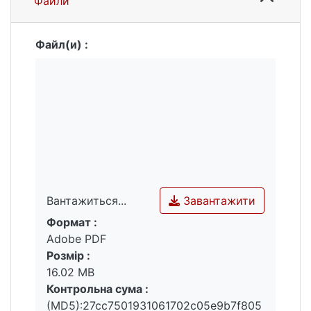
Файли
золота, формуючі комплексні руди, що
може значною мірою підвищувати їх
економічну значущість.
Файл(и) :
Завантажити
Вантажиться...
Формат :
Вантажиться...
Adobe PDF
Розмір :
16.02 MB
Контрольна сума :
(MD5):27cc7501931061702c05e9b7f805