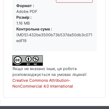
Формат :
Вантажиться...
Adobe PDF
Розмір :
1.16 MB
Контрольна сума :
(MD5):432be3500b73b537da50db3c071
edf19
Якщо не вказано інше, ця робота
розповсюджується на умовах ліцензії
Creative Commons Attribution-
NonCommercial 4.0 International