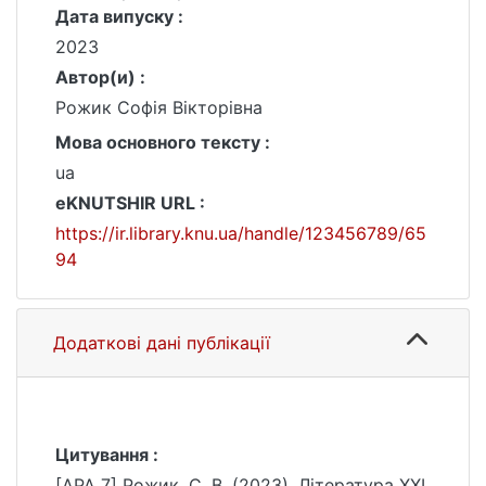
Дата випуску :
2023
Автор(и) :
Рожик Софія Вікторівна
Мова основного тексту :
ua
eKNUTSHIR URL :
https://ir.library.knu.ua/handle/123456789/65
94
Додаткові дані публікації
Цитування :
[APA 7] Рожик, С. В. (2023). Література ХХІ