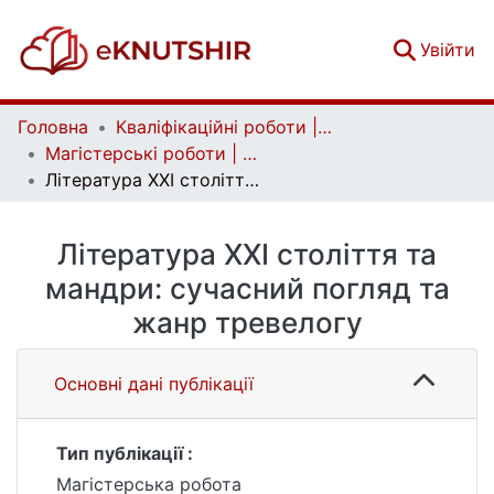
(c
Увійти
Головна
Кваліфікаційні роботи | Qualifying works
Магістерські роботи | Master's theses
Література ХХІ століття та мандри: сучасний погляд та жанр тревелогу
Література ХХІ століття та
мандри: сучасний погляд та
жанр тревелогу
Основні дані публікації
Тип публікації :
Магістерська робота