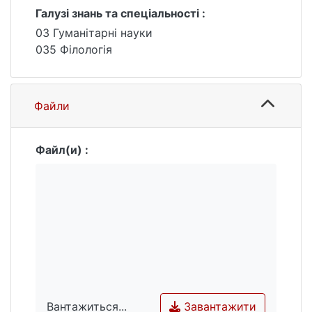
реалізації чорнобильської тематики у
Галузі знань та спеціальності :
подорожній літературі.
03 Гуманітарні науки
035 Філологія
Файли
Файл(и) :
Завантажити
Вантажиться...