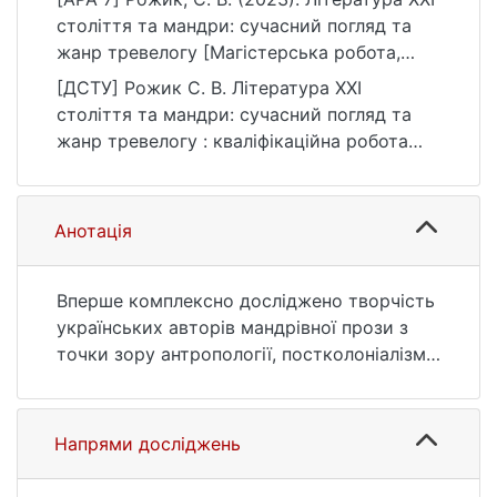
століття та мандри: сучасний погляд та
жанр тревелогу [Магістерська робота,
Київський національний університет імені
[ДСТУ] Рожик С. В. Література ХХІ
Тараса Шевченка]. eKNUTSHIR.
століття та мандри: сучасний погляд та
https://ir.library.knu.ua/handle/123456789/65
жанр тревелогу : кваліфікаційна робота
94
магістра : 03 Гуманітарні науки. Київ, 2023.
69 с. URL:
https://ir.library.knu.ua/handle/123456789/65
Анотація
94 (дата звернення: 25.07.2026).
Вперше комплексно досліджено творчість
українських авторів мандрівної прози з
точки зору антропології, постколоніалізму,
катастрофізму та рекреації. Доведено
символістичне наповнення сучасного
українського тревелогу та нерозривність
Напрями досліджень
розважальної та соціальної мети у ньому.
Також проаналізовано сучасний підхід до