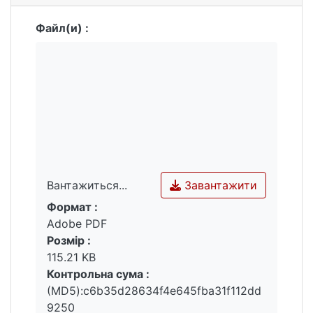
Файл(и) :
Завантажити
Вантажиться...
Формат :
Вантажиться...
Adobe PDF
Розмір :
115.21 KB
Контрольна сума :
(MD5):c6b35d28634f4e645fba31f112dd
9250