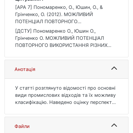
[APA 7] Пономаренко, О., Юшин, О., &
Грінченко, О. (2012). МОЖЛИВИЙ
ПОТЕНЦІАЛ ПОВТОРНОГО
ВИКОРИСТАННЯ РІЗНИХ ТИПІВ
[ДСТУ] Пономаренко О., Юшин О.,
ПРОМИСЛОВИХ ВІДХОДІВ
Грінченко О. МОЖЛИВИЙ ПОТЕНЦІАЛ
ГІРНИЧОВИДОБУВНОЇ ГАЛУЗІ УКРАЇНИ.
ПОВТОРНОГО ВИКОРИСТАННЯ РІЗНИХ
Вісник Київського національного
ТИПІВ ПРОМИСЛОВИХ ВІДХОДІВ
університету імені Тараса Шевченка.
ГІРНИЧОВИДОБУВНОЇ ГАЛУЗІ УКРАЇНИ.
Геологія, (57), 63–66.
Вісник Київського національного
Анотація
https://ir.library.knu.ua/handle/15071834/209
університету імені Тараса Шевченка.
91
Геологія. 2012. № 57. С. 63—66. URL:
https://ir.library.knu.ua/handle/15071834/209
У статті розглянуто відомості про основні
91 (дата звернення: 25.07.2026).
види промислових відходів та їх можливу
класифікацію. Наведено оцінку перспектив
повторного використання промислових
відходів гірничих підприємств
Файли