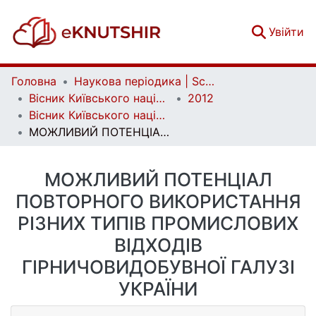
(c
Увійти
Головна
Наукова періодика | Scientific periodicals
Вісник Київського національного університету імені Тараса Шевченка. Геологія | Visnyk of Taras Shevchenko National University of Kyiv. Geology
2012
Вісник Київського національного університету імені Тараса Шевченка. Геологія. Вип. 57
МОЖЛИВИЙ ПОТЕНЦІАЛ ПОВТОРНОГО ВИКОРИСТАННЯ РІЗНИХ ТИПІВ ПРОМИСЛОВИХ ВІДХОДІВ ГІРНИЧОВИДОБУВНОЇ ГАЛУЗІ УКРАЇНИ
МОЖЛИВИЙ ПОТЕНЦІАЛ
ПОВТОРНОГО ВИКОРИСТАННЯ
РІЗНИХ ТИПІВ ПРОМИСЛОВИХ
ВІДХОДІВ
ГІРНИЧОВИДОБУВНОЇ ГАЛУЗІ
УКРАЇНИ