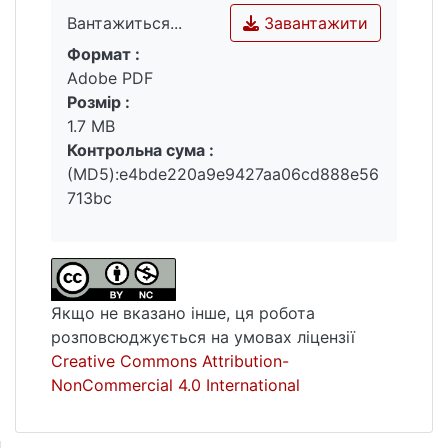
Завантажити
Вантажиться...
Формат :
Вантажиться...
Adobe PDF
Розмір :
1.7 MB
Контрольна сума :
(MD5):e4bde220a9e9427aa06cd888e56
713bc
Якщо не вказано інше, ця робота
розповсюджується на умовах ліцензії
Creative Commons Attribution-
NonCommercial 4.0 International