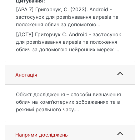
Цитування :
[APA 7] Григорчук, С. (2023). Android -
застосунок для розпізнавання виразів та
положення облич за допомогою
нейронних мереж [Бакалаврська робота,
[ДСТУ] Григорчук С. Android - застосунок
Київський національний університет імені
для розпізнавання виразів та положення
Тараса Шевченка]. eKNUTSHIR.
облич за допомогою нейронних мереж :
https://ir.library.knu.ua/handle/123456789/65
кваліфікаційна робота бакалавра : 12
22
Інформаційні технології. Київ, 2023. 52 с.
URL:
Анотація
https://ir.library.knu.ua/handle/123456789/65
22 (дата звернення: 25.07.2026).
Об‘єкт дослідження – способи визначення
облич на комп'ютерних зображеннях та в
режимі реального часу.
Мета роботи – розробка мобільного
застосунку для розпізнавання облич,
здатний працювати без інтернет з'єднання,
Напрями досліджень
на комп'ютерних зображеннях та в режимі