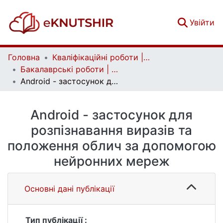
(c
Увійти
Головна
Кваліфікаційні роботи | Qualifying works
Бакалаврські роботи | Bachelor theses
Android - застосунок для розпізнавання виразів та положення облич за допомогою нейронних мереж
Android - застосунок для
розпізнавання виразів та
положення облич за допомогою
нейронних мереж
Основні дані публікації
Тип публікації :