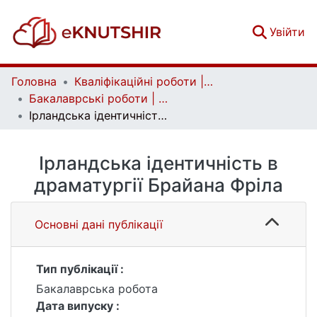
(c
Увійти
Головна
Кваліфікаційні роботи | Qualifying works
Бакалаврські роботи | Bachelor theses
Ірландська ідентичність в драматургії Брайана Фріла
Ірландська ідентичність в
драматургії Брайана Фріла
Основні дані публікації
Тип публікації :
Бакалаврська робота
Дата випуску :