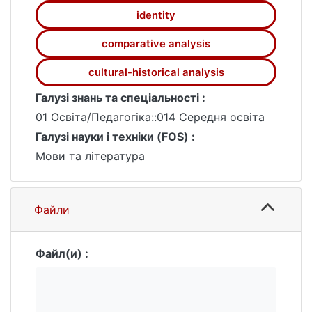
колонізованої нації. Дослідження також
identity
торкається потенціалу п’єси «Переклади»
comparative analysis
як навчального матеріалу для українських
шкіл, з урахуванням її актуальності у
cultural-historical analysis
контексті сучасних викликів, пов’язаних з
мовою, культурою та ідентичністю.
Галузі знань та спеціальності :
01 Освіта/Педагогіка::014 Середня освіта
Галузі науки і техніки (FOS) :
Мови та література
Файли
Файл(и) :