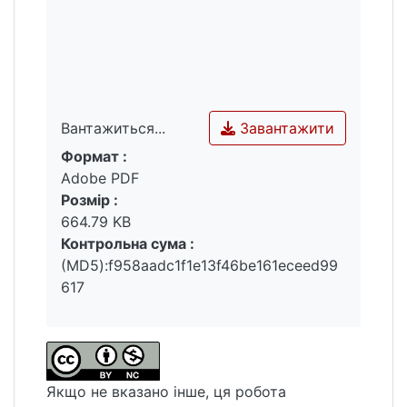
Завантажити
Вантажиться...
Формат :
Вантажиться...
Adobe PDF
Розмір :
664.79 KB
Контрольна сума :
(MD5):f958aadc1f1e13f46be161eceed99
617
Якщо не вказано інше, ця робота