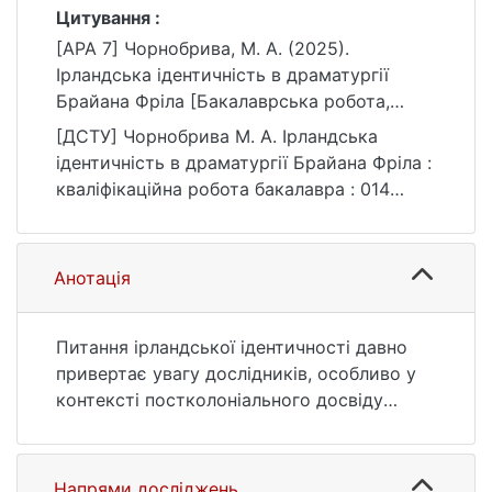
Цитування :
[APA 7] Чорнобрива, М. А. (2025).
Ірландська ідентичність в драматургії
Брайана Фріла [Бакалаврська робота,
Київський національний університет імені
[ДСТУ] Чорнобрива М. А. Ірландська
Тараса Шевченка]. eKNUTSHIR.
ідентичність в драматургії Брайана Фріла :
https://ir.library.knu.ua/handle/15071834/8121
кваліфікаційна робота бакалавра : 014
Середня освіта / наук. кер. Н. Ю.
Жлуктенко. Київ, 2025. 81 с. URL:
https://ir.library.knu.ua/handle/15071834/8121
Анотація
(дата звернення: 25.07.2026).
Питання ірландської ідентичності давно
привертає увагу дослідників, особливо у
контексті постколоніального досвіду
країни. Одним із авторів, чия творчість
найяскравіше висвітлює цю проблему, є
ірландський драматург Браян Фріл. Його
Напрями досліджень