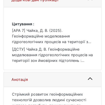
Цитування :
[APA 7] Чайка, Д. В. (2025).
Геоінформаційне моделювання
гідрогеологічних процесів на території зон
ймовірних підтоплень [Бакалаврська
[ДСТУ] Чайка Д. В. Геоінформаційне
робота, Київський національний
моделювання гідрогеологічних процесів на
університет імені Тараса Шевченка].
території зон ймовірних підтоплень :
eKNUTSHIR.
кваліфікаційна робота бакалавра : 10
https://ir.library.knu.ua/handle/15071834/857
Природничі науки / наук. кер. О. Ю.
2
Яценко. Київ, 2025. 79 с. URL:
Анотація
https://ir.library.knu.ua/handle/15071834/857
2 (дата звернення: 25.07.2026).
Стрімкий розвиток геоінформаційних
технологій дозволив людині сучасності