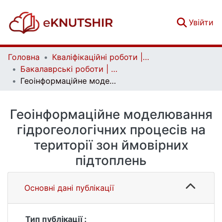
(c
Увійти
Головна
Кваліфікаційні роботи | Qualifying works
Бакалаврські роботи | Bachelor theses
Геоінформаційне моделювання гідрогеологічних процесів на території зон ймовірних підтоплень
Геоінформаційне моделювання
гідрогеологічних процесів на
території зон ймовірних
підтоплень
Основні дані публікації
Тип публікації :