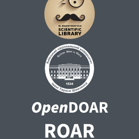
розрізі своєї важливості є пріоритетними
для «розгляду» та аналізу, а саме:
свердловини, що є розповсюдженою
практикою використання особливих, у
контексті місця розташування, водних
ресурсів, та зони підтоплень/затоплень
ґрунтовими водами, що виникають
внаслідок порушення та/або руйнації
гідротехнічних споруд
(дамби, греблі), несприятливих природних
явищ, еtc.
Одним із варіантів вирішення окресленої
проблематики є створення концептуальної
моделі спеціалізованої баз даних, які
можуть бути редуковані, апроксимовані
та адаптовані під потреби конкретної
прикладної задачі, що дозволить
проводити вищезазначені операції.