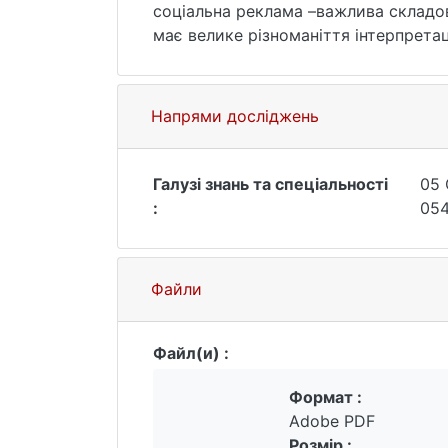
соціальна реклама –важлива складова
має велике різноманіття інтерпретац
реклама – це інформація, розповсюд
від шкідливої для суспільства діяль
конкретної особи (фізичної або юрид
Напрями досліджень
Галузі знань та спеціальності
05 
:
054
Файли
Файл(и) :
Формат :
Adobe PDF
Розмір :