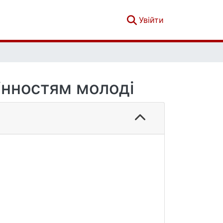
(current)
Увійти
цінностям молоді