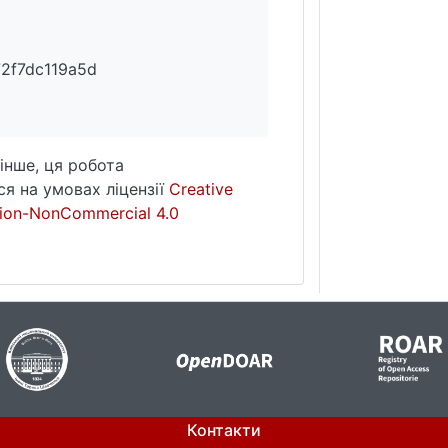
2f7dc119a5d
інше, ця робота
я на умовах ліцензії
Creative
ion-NonCommercial 4.0
Контакти