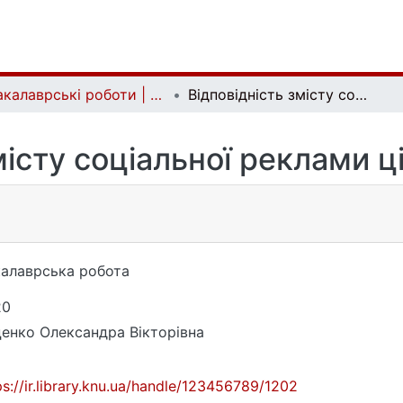
Бакалаврські роботи | Bachelor theses
Відповідність змісту соціальної реклами цінностям молоді
місту соціальної реклами 
алаврська робота
20
енко Олександра Вікторівна
ps://ir.library.knu.ua/handle/123456789/1202