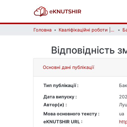
Головна
Кваліфікаційні роботи | Qualifying works
Відповідність з
Основні дані публікації
Тип публікації :
Бак
Дата випуску :
20
Автор(и) :
Луц
Мова основного тексту :
ua
eKNUTSHIR URL :
htt