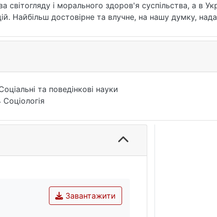
 світогляду і морального здоров'я суспільства, а в Ук
ій. Найбільш достовірне та влучне, на нашу думку, нада
ження якої спрямоване на спонукання до діяльності в і
ності та яка не має на меті отримання прибутку чи фор
ичної).
Соціальні та поведінкові науки
 Соціологія
Завантажити