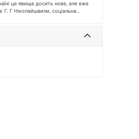
раїні це явище досить нове, але вже
є Г. Г Ніколайшвили, соціальна
нтересах суспільства чи утримання
мування/підтримання репутації