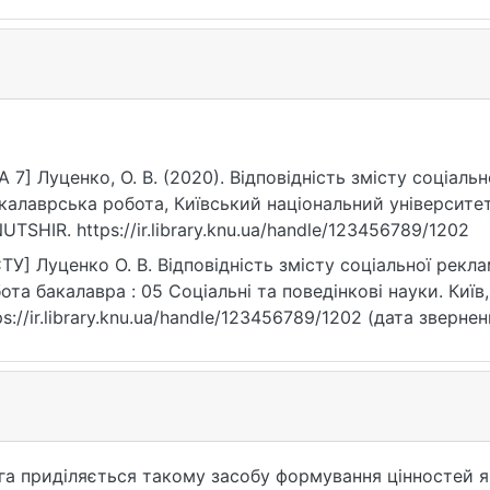
A 7] Луценко, О. В. (2020). Відповідність змісту соціал
калаврська робота, Київський національний університет
UTSHIR. https://ir.library.knu.ua/handle/123456789/1202
ТУ] Луценко О. В. Відповідність змісту соціальної рекла
ота бакалавра : 05 Соціальні та поведінкові науки. Київ,
ps://ir.library.knu.ua/handle/123456789/1202 (дата звернен
га приділяється такому засобу формування цінностей як