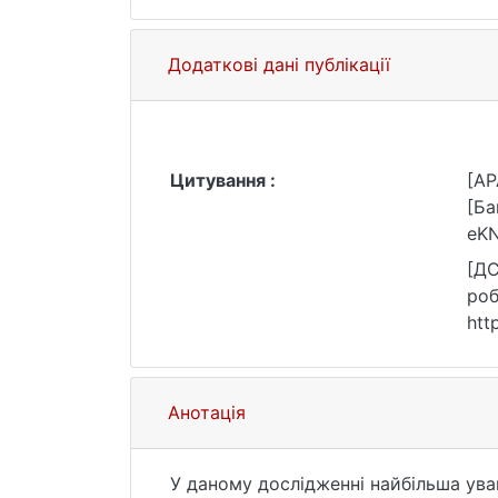
Додаткові дані публікації
Цитування :
[AP
[Ба
eKN
[ДС
роб
htt
Анотація
У даному дослідженні найбільша ува