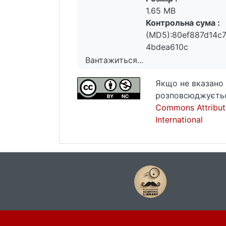
1.65 MB
Контрольна сума :
(MD5):80ef887d14c7
4bdea610c
Вантажиться...
Вантажиться...
Якщо не вказано 
розповсюджуєтьс
Commons Attribut
International