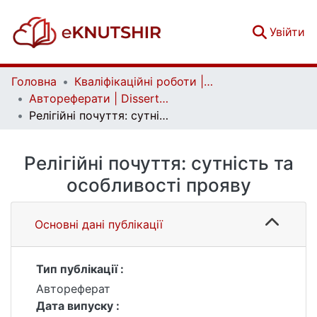
(c
Увійти
Головна
Кваліфікаційні роботи | Qualifying works
Автореферати | Dissertation abstract
Релігійні почуття: сутність та особливості прояву
Релігійні почуття: сутність та
особливості прояву
Основні дані публікації
Тип публікації :
Автореферат
Дата випуску :