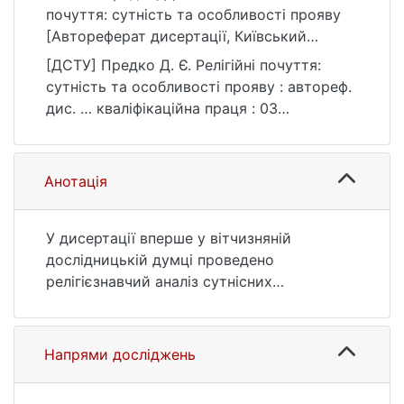
почуття: сутність та особливості прояву
[Автореферат дисертації, Київський
національний університет імені Тараса
[ДСТУ] Предко Д. Є. Релігійні почуття:
Шевченка]. eKNUTSHIR.
сутність та особливості прояву : автореф.
https://ir.library.knu.ua/handle/123456789/66
дис. … кваліфікаційна праця : 03
3
Гуманітарні науки. Київ, 2016. 20 с. URL:
https://ir.library.knu.ua/handle/123456789/66
3 (дата звернення: 25.07.2026).
Анотація
У дисертації вперше у вітчизняній
дослідницькій думці проведено
релігієзнавчий аналіз сутнісних
характеристик релігійних почуттів в
єдності їх структурних та функціональних
характеристик. На значному джерельному
Напрями досліджень
матеріалі виявляються різноманітні
підходи до осмислення даного концепту.