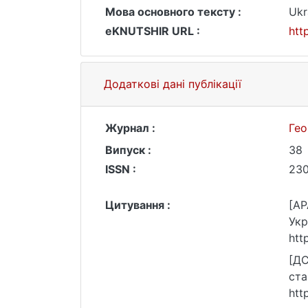
Мова основного тексту :
Ukr
eKNUTSHIR URL :
htt
Додаткові дані публікації
Журнал :
Гео
Випуск :
38
ISSN :
230
Цитування :
[AP
Укр
htt
[ДС
ста
htt