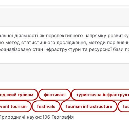
льної діяльності як перспективного напрямку розвитку 
о метод статистичного дослідження, методи порівняння
проаналізовано стан інфраструктури та ресурсної бази 
заходів, їх динаміку та територіальну приналежність. 
альної діяльності в Україні. Наукова новизна. Предста
структури подієвого туризму в Україні. Здійснене ком
прямком у розвитку туризму в країні. Практична значим
 подієвого туризму може бути використаний для корег
одієвий туризм
фестивалі
туристична інфраструк
vent tourism
festivals
tourism infrastructure
to
Природничі науки::106 Географія