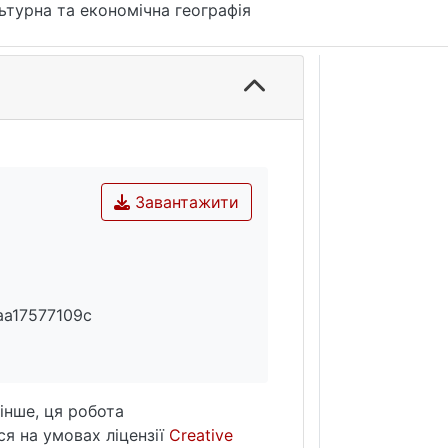
ьтурна та економічна географія
Завантажити
aa17577109c
інше, ця робота
я на умовах ліцензії
Creative