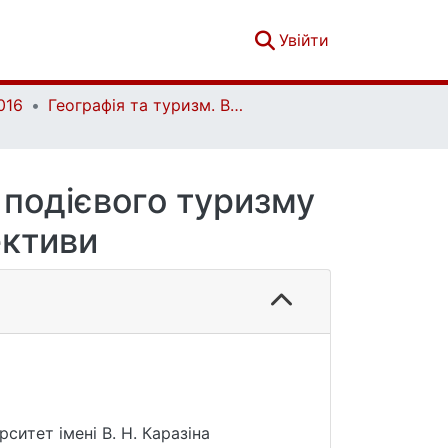
(current)
Увійти
016
Географія та туризм. Випуск 38
 подієвого туризму
ективи
ситет імені В. Н. Каразіна