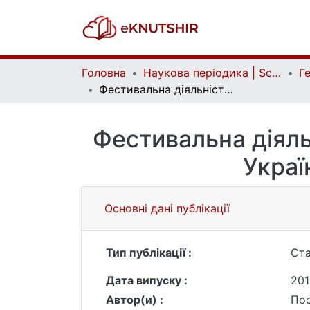
Головна
Наукова періодика | Scientific periodicals
Фестивальна діяльність в контексті розвитку подієвого туризму України: стан, проблеми, перспективи
Фестивальна діяль
Украї
Основні дані публікації
Тип публікації :
Ста
Дата випуску :
201
Автор(и) :
Пос