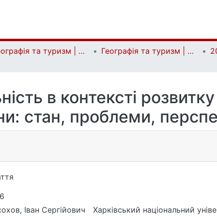
Географія та туризм | Geography and tourism
Географія та туризм | Geography and tourism
2
ність в контексті розвитку
ни: стан, проблеми, персп
ття
6
охов, Іван Сергійович
Харківський національний універ