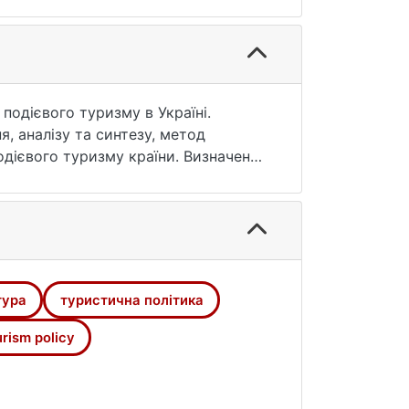
подієвого туризму в Україні.
, аналізу та синтезу, метод
подієвого туризму країни. Визначено
У підсумку визначено головні
влена робота є узагальненням
плексне дослідження фестивальної
ість. Розгляд відомостей про
ування туристичної політики
тура
туристична політика
urism policy