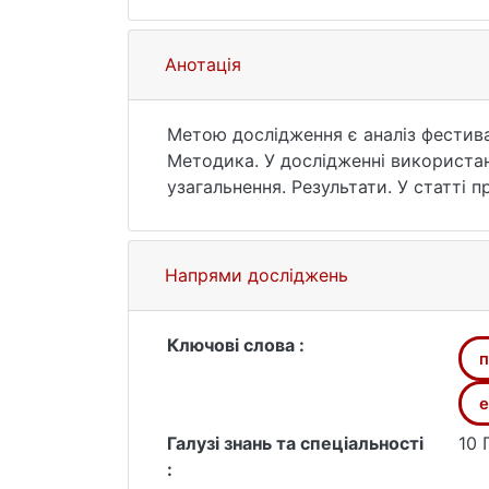
Анотація
Метою дослідження є аналіз фестива
Методика. У дослідженні використан
узагальнення. Результати. У статті 
сезонність проведення фестивальних 
перешкоди та шляхи розвитку фестив
відомостей про стан розвитку інфра
Напрями досліджень
діяльності, яка є перспективним на
фестивальну діяльність як складову
держави.
Ключові слова :
п
e
Галузі знань та спеціальності
10 
: