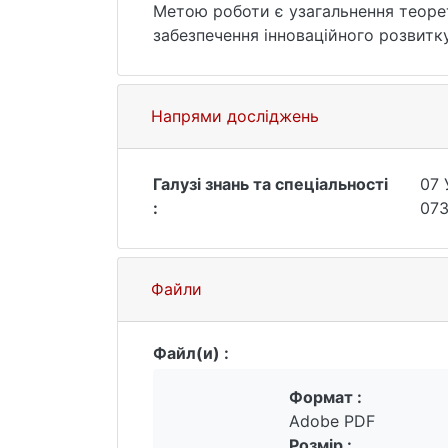
Метою роботи є узагальнення теоре
забезпечення інноваційного розвитку
Напрями досліджень
Галузі знань та спеціальності
07 
:
07
Файли
Файл(и) :
Формат :
Adobe PDF
Розмір :