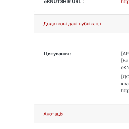
eKNUTSHIR URL :
htt
Додаткові дані публікації
Цитування :
[AP
[Ба
eKN
[ДС
ква
htt
Анотація