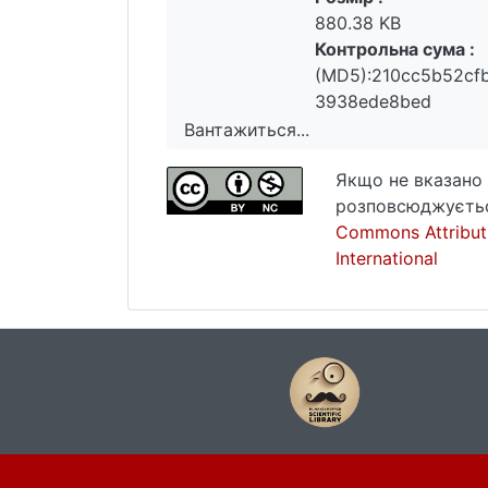
880.38 KB
Контрольна сума :
(MD5):210cc5b52cf
3938ede8bed
Вантажиться...
Вантажиться...
Якщо не вказано 
розповсюджуєтьс
Commons Attribut
International