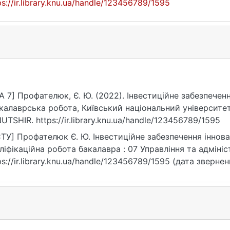
ps://ir.library.knu.ua/handle/123456789/1595
A 7] Профателюк, Є. Ю. (2022). Інвестиційне забезпечен
калаврська робота, Київський національний університет
UTSHIR. https://ir.library.knu.ua/handle/123456789/1595
ТУ] Профателюк Є. Ю. Інвестиційне забезпечення іннова
ліфікаційна робота бакалавра : 07 Управління та адмініст
ps://ir.library.knu.ua/handle/123456789/1595 (дата звернен