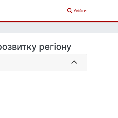
(current)
Увійти
розвитку регіону