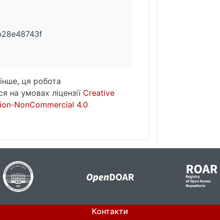
b28e48743f
інше, ця робота
я на умовах ліцензії
Creative
ion-NonCommercial 4.0
Контакти