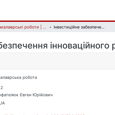
Бакалаврські роботи | Bachelor theses
Інвестиційне забезпечення інноваційного розвитку регіону
безпечення інноваційного 
алаврська робота
22
фателюк Євген Юрійович
_UA