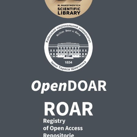
діяльності.
Практикум розрахований на здобувачів
вищої освіти економічних спеціальностей,
а також буде корисним усім, хто
цікавиться міждисциплінарним
осмисленням міжнародних економічних
процесів і прагне зрозуміти сучасні
глобальні трансформації через призму їх
історичного розвитку.