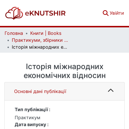
(c
Увійти
Головна
Книги | Books
Практикуми, збірники задач | Workbook, collections of tasks
Історія міжнародних економічних відносин
Історія міжнародних
економічних відносин
Основні дані публікації
Тип публікації :
Практикум
Дата випуску :