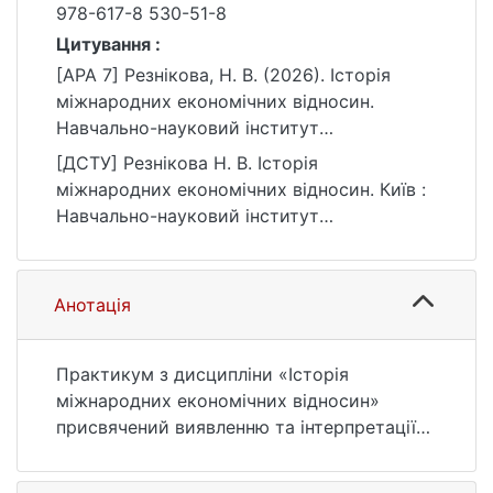
978-617-8 530-51-8
Цитування :
[APA 7] Резнікова, Н. В. (2026). Історія
міжнародних економічних відносин.
Навчально-науковий інститут
міжнародних відносин Київського
[ДСТУ] Резнікова Н. В. Історія
національного університету імені Тараса
міжнародних економічних відносин. Київ :
Шевченка.
Навчально-науковий інститут
https://ir.library.knu.ua/handle/15071834/1385
міжнародних відносин Київського
3
національного університету імені Тараса
Шевченка, 2026. 328 с. URL:
Анотація
https://ir.library.knu.ua/handle/15071834/1385
3 (дата звернення: 26.07.2026).
Практикум з дисципліни «Історія
міжнародних економічних відносин»
присвячений виявленню та інтерпретації
закономірностей і суперечностей
розвитку міжнародних економічних