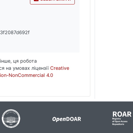
3f2087d692f
інше, ця робота
я на умовах ліцензії
Creative
ion-NonCommercial 4.0