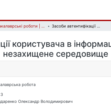
Бакалаврські роботи | Bachelor theses
Засоби автентифікації користувача в інформаційній системі через незахищене середовище
ції користувача в інформац
незахищене середовище
алаврська робота
23
ндаренко Олександр Володимирович