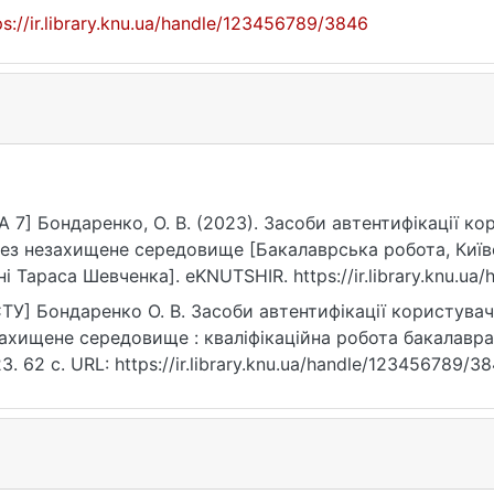
ps://ir.library.knu.ua/handle/123456789/3846
A 7] Бондаренко, О. В. (2023). Засоби автентифікації к
ез незахищене середовище [Бакалаврська робота, Київ
ні Тараса Шевченка]. eKNUTSHIR. https://ir.library.knu.u
ТУ] Бондаренко О. В. Засоби автентифікації користувач
ахищене середовище : кваліфікаційна робота бакалавра : 
3. 62 с. URL: https://ir.library.knu.ua/handle/123456789/3