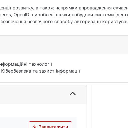
денції розвитку, а також напрямки впровадження сучасн
rberos, OpenID; вироблені шляхи побудови системи іденти
абезпечення безпечного способу авторизації користувач
, інформаційна безпека, авторизація, автентифікація.
Інформаційні технології
 Кібербезпека та захист інформації
Завантажити