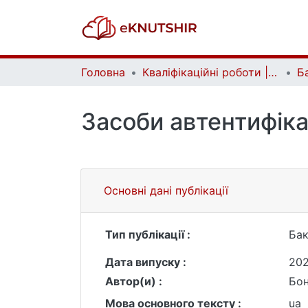
Головна
Кваліфікаційні роботи | Qualifying works
Засоби автентифіка
Основні дані публікації
Тип публікації :
Бак
Дата випуску :
20
Автор(и) :
Бо
Мова основного тексту :
ua