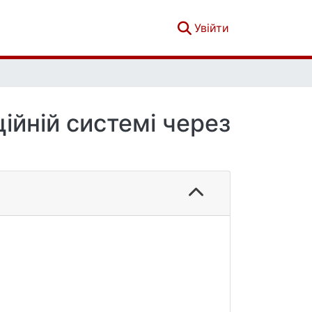
(current)
Увійти
ійній системі через