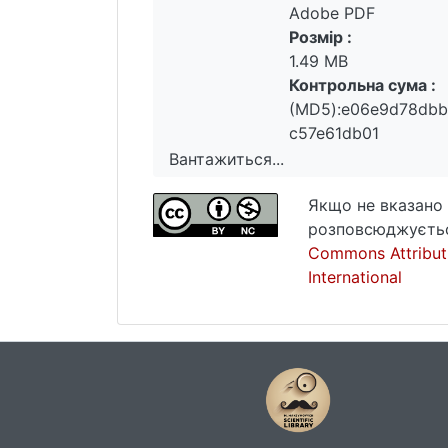
Adobe PDF
Розмір :
1.49 MB
Контрольна сума :
(MD5):e06e9d78dbb
c57e61db01
Вантажиться...
Вантажиться...
Якщо не вказано 
розповсюджуєтьс
Commons Attribut
International