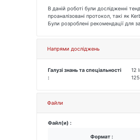
В даній роботі були дослідженні тен
проаналізовані протокол, такі як Ke
Були розроблені рекомендації для з
Ключові слова: Інформаційна система
Напрями досліджень
Галузі знань та спеціальності
12 
:
125
Файли
Файл(и) :
Формат :