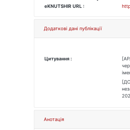
eKNUTSHIR URL :
htt
Додаткові дані публікації
Цитування :
[AP
чер
іме
[ДС
нез
202
Анотація