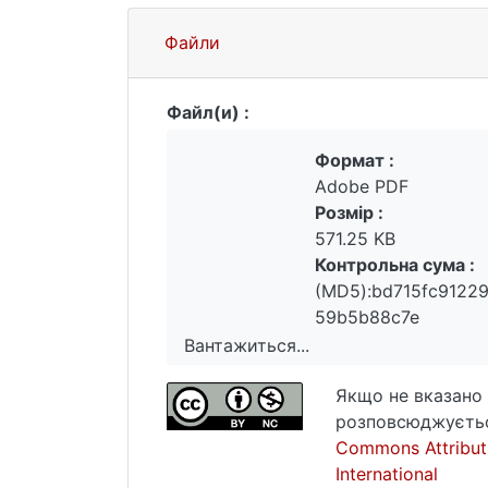
Файли
Файл(и) :
Формат :
Adobe PDF
Розмір :
571.25 KB
Контрольна сума :
(MD5):bd715fc9122
59b5b88c7e
Вантажиться...
Вантажиться...
Якщо не вказано 
розповсюджуєтьс
Commons Attribut
International