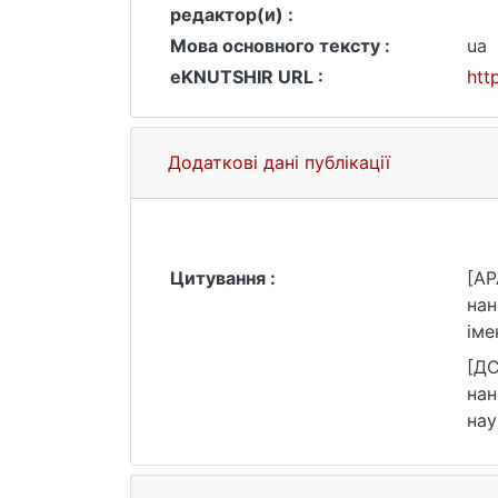
редактор(и) :
Мова основного тексту :
ua
eKNUTSHIR URL :
htt
Додаткові дані публікації
Цитування :
[AP
нан
іме
[ДС
нан
нау
(да