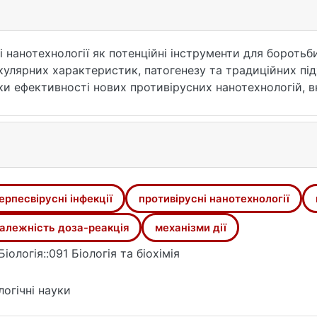
 нанотехнології як потенційні інструменти для боротьб
улярних характеристик, патогенезу та традиційних підхо
нки ефективності нових противірусних нанотехнологій,
ане на глибше розуміння цих інноваційних підходів та ї
лючові відкриття щодо життєздатності клітин, цитотокси
ективи подальших досліджень стосуються механістичних
йних застосувань у сфері противірусних стратегій на о
теріалів сприятиме поточним зусиллям у дослідженні п
в лікування та майбутніх терапевтичних розробок.
ерпесвірусні інфекції
противірусні нанотехнології
алежність доза-реакція
механізми дії
Біологія::091 Біологія та біохімія
логічні науки