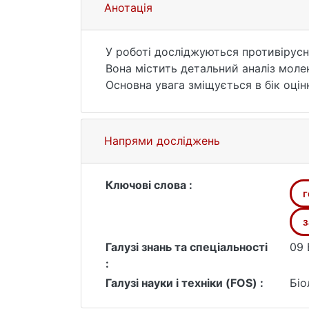
Анотація
У роботі досліджуються противірусні
Вона містить детальний аналіз молек
Основна увага зміщується в бік оці
наноструктури. Дослідження спрямов
терапії. Результати підкреслюють к
ефективності наноматеріалів. Персп
Напрями досліджень
безпеки, фармакокінетики та потенці
Систематичний аналіз галузі нанома
наслідки для покращення результаті
Ключові слова :
г
з
Галузі знань та спеціальності
09 
:
Галузі науки і техніки (FOS) :
Біо