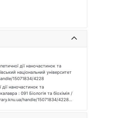
рпетичної дії наночастинок та
ївський національний університет
a/handle/15071834/4228
 дії наночастинок та
алавра : 091 Біологія та біохімія /
library.knu.ua/handle/15071834/4228