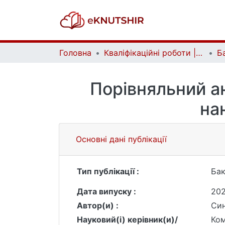
Головна
Кваліфікаційні роботи | Qualifying works
Порівняльний ан
на
Основні дані публікації
Тип публікації :
Бак
Дата випуску :
20
Автор(и) :
Син
Науковий(і) керівник(и)/
Ком