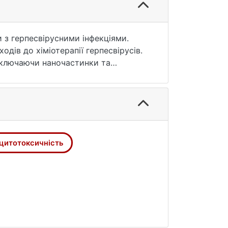
и з герпесвірусними інфекціями.
дів до хіміотерапії герпесвірусів.
 включаючи наночастинки та
х значення для противірусної
чності та противірусної
 пояснень, синергічних ефектів,
снові нанотехнологій.
ротивірусних засобів, що матиме
цитотоксичність