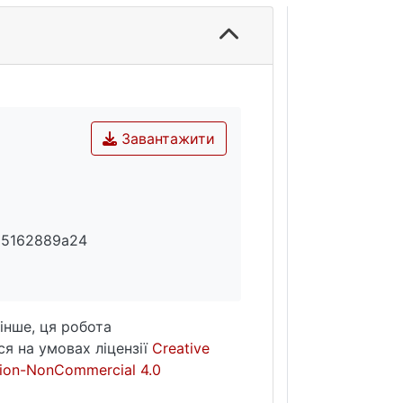
Завантажити
95162889a24
інше, ця робота
я на умовах ліцензії
Creative
ion-NonCommercial 4.0