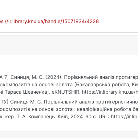
ps://ir.library.knu.ua/handle/15071834/4228
A 7] Синиця, М. С. (2024). Порівняльний аналіз протиге
окомпозитів на основі золота [Бакалаврська робота, Ки
ні Тараса Шевченка]. eKNUTSHIR. https://ir.library.knu.u
ТУ] Синиця М. С. Порівняльний аналіз протигерпетичної
окомпозитів на основі золота : кваліфікаційна робота бак
к. кер. Т. А. Компанець. Київ, 2024. 60 с. URL: https://ir.
та звернення: 25.07.2026).