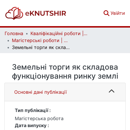
(c
Увійти
Головна
Кваліфікаційні роботи | Qualifying works
Магістерські роботи | Master's theses
Земельні торги як складова функціонування ринку землі
Земельні торги як складова
функціонування ринку землі
Основні дані публікації
Тип публікації :
Магістерська робота
Дата випуску :