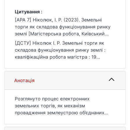
Цитування :
[APA 7] Ніколюк, І. Р. (2023). Земельні
торги як складова функціонування ринку
землі [Магістерська робота, Київський
національний університет імені Тараса
[ДСТУ] Ніколюк І. Р. Земельні торги як
Шевченка]. eKNUTSHIR.
складова функціонування ринку землі :
https://ir.library.knu.ua/handle/15071834/488
кваліфікаційна робота магістра : 19
5
Архітектура та будівництво / наук. кер. С.
В. Тітова. Київ, 2023. 95 с. URL:
https://ir.library.knu.ua/handle/15071834/488
Анотація
5 (дата звернення: 25.07.2026).
Розглянуто процес електронних
земельних торгів, як механізм
провадження землеустрою об’єднаних
територіальних громад, на прикладі
Новопільської сільської ради