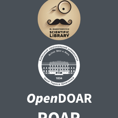
консультування потенційних учасників
аукціонів; моніторинг інвестиційно
привабливих земельних ділянок та
допрацювання електронної
торгової системи.