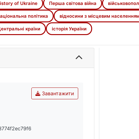
онкуренція за робочі місця зростала. Ці питання виріш
istory of Ukraine
Перша світова війна
військовопол
окори і зниження дисципліни серед військовополонених
аціональна політика
відносини з місцевим населення
контролю за полоненими, що сприяло зростанню взаємо
ентральні країни
історія України
 військовополонені, Російська імперія, національна полі
тральні країни.
Завантажити
3774f2ec79f6