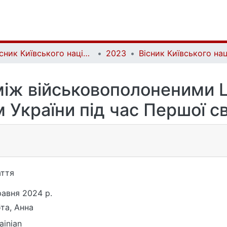
Вісник Київського національного університету імені Тараса Шевченка. Історія | Bulletin of Taras Shevchenko National University of Kyiv. History
2023
іж військовополоненими Ц
України під час Першої св
ття
равня 2024 р.
та, Анна
ainian