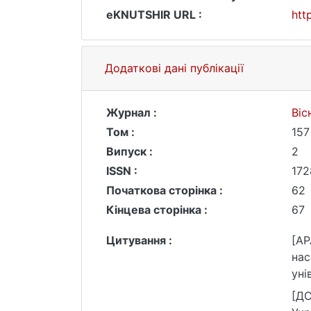
eKNUTSHIR URL :
htt
Додаткові дані публікації
Журнал :
Віс
Том :
157
Випуск :
2
ISSN :
172
Початкова сторінка :
62
Кінцева сторінка :
67
Цитування :
[AP
нас
уні
htt
[ДС