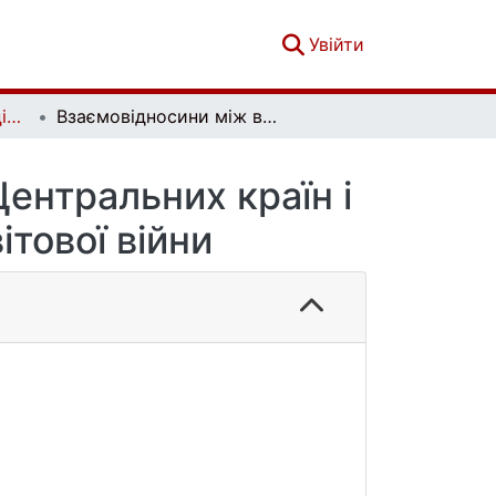
(current)
Увійти
Вісник Київського національного університету імені Тараса Шевченка. Історія. Вип. 2 (157)
Взаємовідносини між військовополоненими Центральних країн і населенням України під час Першої світової війни
ентральних країн і
ітової війни