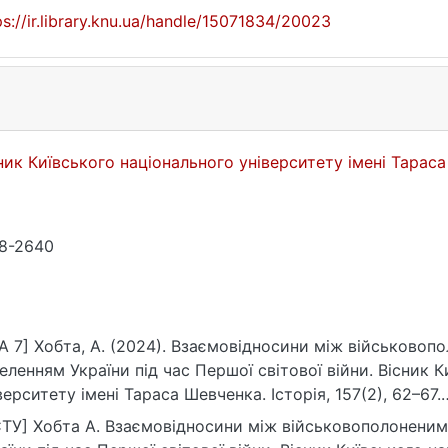
ps://ir.library.knu.ua/handle/15071834/20023
ник Київського національного університету імені Тараса
8-2640
A 7] Хобта, А. (2024). Взаємовідносини між військовоп
еленням України під час Першої світової війни. Вісник 
верситету імені Тараса Шевченка. Історія, 157(2), 62–67.
ps://ir.library.knu.ua/handle/15071834/20023
ТУ] Хобта А. Взаємовідносини між військовополоненим