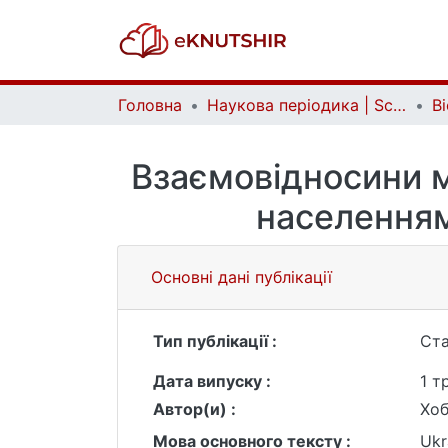
Головна
Наукова періодика | Scientific periodicals
Взаємовідносини м
населенням 
Основні дані публікації
Тип публікації :
Ста
Дата випуску :
1 т
Автор(и) :
Хоб
Мова основного тексту :
Ukr