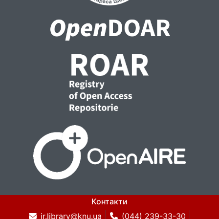
Контакти
ir.library@knu.ua
(044) 239-33-30