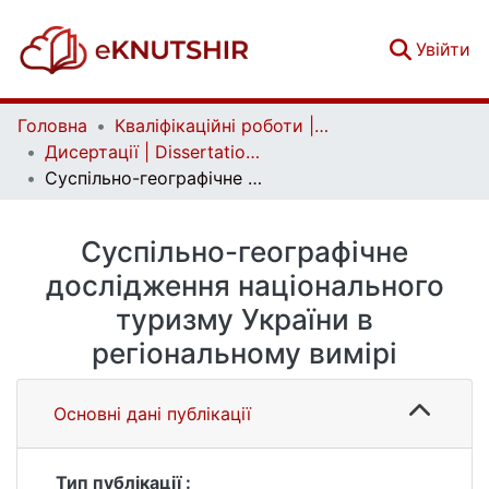
(c
Увійти
Головна
Кваліфікаційні роботи | Qualifying works
Дисертації | Dissertations
Суспільно-географічне дослідження національного туризму України в регіональному вимірі
Суспільно-географічне
дослідження національного
туризму України в
регіональному вимірі
Основні дані публікації
Тип публікації :