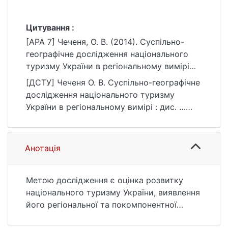
Цитування :
[APA 7] Чеченя, О. В. (2014). Суспільно-
географічне дослідження національного
туризму України в регіональному вимірі
[Дис. канд. геогр. наук, Київський
[ДСТУ] Чеченя О. В. Суспільно-географічне
національний університет імені Тараса
дослідження національного туризму
Шевченка]. eKNUTSHIR.
України в регіональному вимірі : дис. …
https://ir.library.knu.ua/handle/123456789/48
канд. геогр. наук : 10 Природничі науки.
90
Київ, 2014. 177 с. URL:
https://ir.library.knu.ua/handle/123456789/48
Анотація
90 (дата звернення: 25.07.2026).
Метою дослідження є оцінка розвитку
національного туризму України, виявлення
його регіональної та покомпонентної
специфіки задля забезпечення