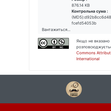
876.14 KB
Контрольна сума :
(MD5):d92b8cc6d4
fcefd54053b
Вантажиться...
Вантажиться...
Якщо не вказано 
розповсюджуєтьс
Commons Attribut
International