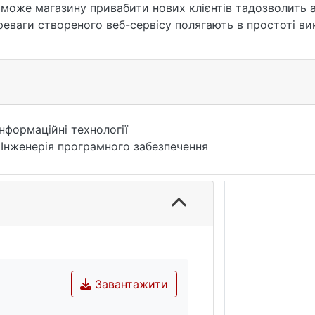
оможе магазину привабити нових клієнтів тадозволить 
реваги створеного веб-сервісу полягають в простоті в
 доступу до інформації. Система є відкритою до розши
іку ведення інтересів користувачів та підключити інші
Інформаційні технології
 Інженерія програмного забезпечення
Завантажити