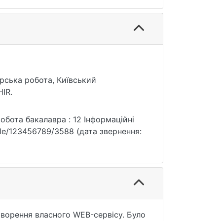
врська робота, Київський
IR.
робота бакалавра : 12 Інформаційні
handle/123456789/3588 (дата звернення:
створення власного WEB-сервісу. Було