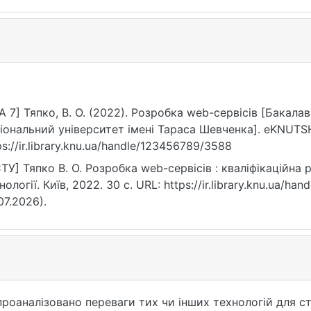
A 7] Тяпко, В. О. (2022). Розробка web-сервісів [Бакала
іональний університет імені Тараса Шевченка]. eKNUTSH
ps://ir.library.knu.ua/handle/123456789/3588
ТУ] Тяпко В. О. Розробка web-сервісів : кваліфікаційна 
нології. Київ, 2022. 30 с. URL: https://ir.library.knu.ua/
07.2026).
 проаналізовано переваги тих чи інших технологій для 