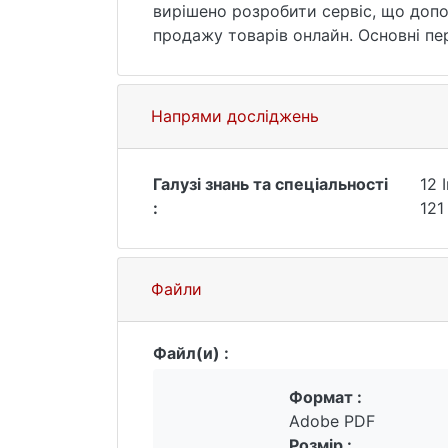
вирішено розробити сервіс, що доп
продажу товарів онлайн. Основні пе
інтерфейсі користувача та швидкому
модифікувати, наприклад додати лог
Напрями досліджень
Галузі знань та спеціальності
12 
:
121
Файли
Файл(и) :
Формат :
Adobe PDF
Розмір :