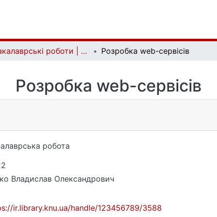
Бакалаврські роботи | Bachelor theses
Розробка web-сервісів
Розробка web-сервісів
алаврська робота
22
ко Владислав Олександрович
ps://ir.library.knu.ua/handle/123456789/3588