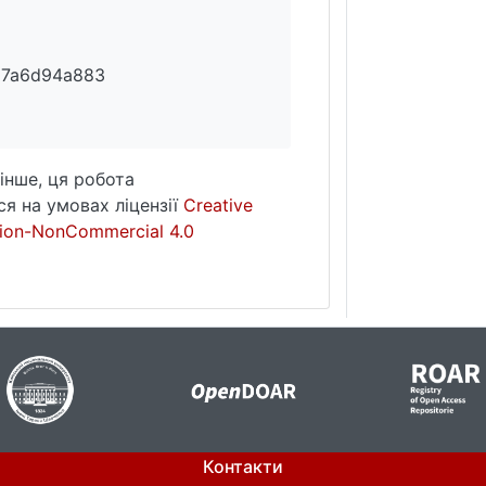
87a6d94a883
інше, ця робота
я на умовах ліцензії
Creative
ion-NonCommercial 4.0
Контакти