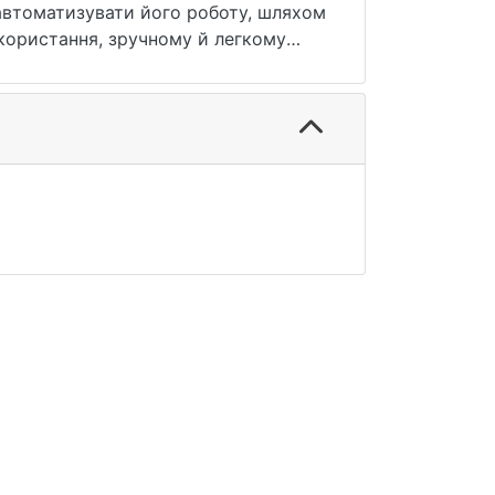
автоматизувати його роботу, шляхом
икористання, зручному й легкому
рення тому її можна легко
 додатки за допомогою нашого API.