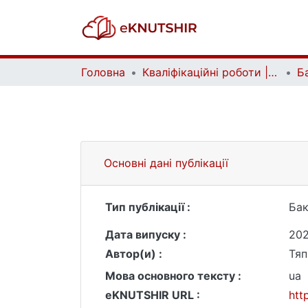
Головна
Кваліфікаційні роботи | Qualifying works
Основні дані публікації
Тип публікації :
Бак
Дата випуску :
20
Автор(и) :
Тяп
Мова основного тексту :
ua
eKNUTSHIR URL :
htt