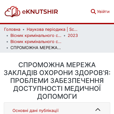
(c
Увійти
Головна
Наукова періодика | Scientific periodicals
Вісник кримінального судочинства | Herald of criminal justice
2023
Вісник кримінального судочинства. № 3-4
СПРОМОЖНА МЕРЕЖА ЗАКЛАДІВ ОХОРОНИ ЗДОРОВ’Я: ПРОБЛЕМИ ЗАБЕЗПЕЧЕННЯ ДОСТУПНОСТІ МЕДИЧНОЇ ДОПОМОГИ
СПРОМОЖНА МЕРЕЖА
ЗАКЛАДІВ ОХОРОНИ ЗДОРОВ’Я:
ПРОБЛЕМИ ЗАБЕЗПЕЧЕННЯ
ДОСТУПНОСТІ МЕДИЧНОЇ
ДОПОМОГИ
Основні дані публікації