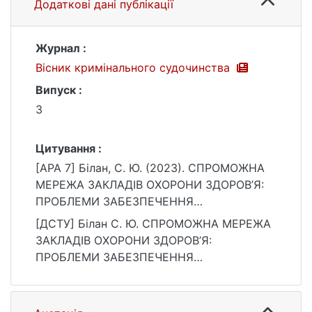
Додаткові дані публікації
Журнал :
Вісник кримінального судочинства
Випуск :
3
Цитування :
[APA 7] Білан, С. Ю. (2023). СПРОМОЖНА
МЕРЕЖА ЗАКЛАДІВ ОХОРОНИ ЗДОРОВ’Я:
ПРОБЛЕМИ ЗАБЕЗПЕЧЕННЯ
ДОСТУПНОСТІ МЕДИЧНОЇ ДОПОМОГИ.
[ДСТУ] Білан С. Ю. СПРОМОЖНА МЕРЕЖА
Вісник кримінального судочинства, (3).
ЗАКЛАДІВ ОХОРОНИ ЗДОРОВ’Я:
https://doi.org/10.17721/2413-5372.2023.3-
ПРОБЛЕМИ ЗАБЕЗПЕЧЕННЯ
4/244-249
ДОСТУПНОСТІ МЕДИЧНОЇ ДОПОМОГИ.
Вісник кримінального судочинства. 2023.
№ 3. DOI: 10.17721/2413-5372.2023.3-