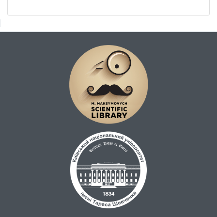
доступність медичної допомоги для
населення в межах госпітальних округів
можна буде не раніше наступного року.