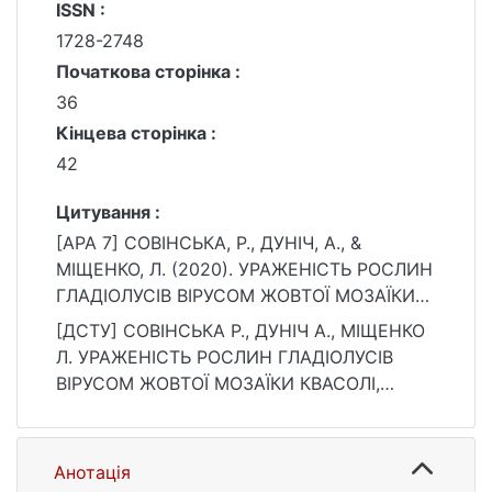
ISSN :
1728-2748
Початкова сторінка :
36
Кінцева сторінка :
42
Цитування :
[APA 7] СОВІНСЬКА, Р., ДУНІЧ, А., &
МІЩЕНКО, Л. (2020). УРАЖЕНІСТЬ РОСЛИН
ГЛАДІОЛУСІВ ВІРУСОМ ЖОВТОЇ МОЗАЇКИ
КВАСОЛІ, ВІРУСОМ ОГІРКОВОЇ МОЗАЇКИ ТА
[ДСТУ] СОВІНСЬКА Р., ДУНІЧ А., МІЩЕНКО
ВІРУСОМ КІЛЬЦЕВОЇ ПЛЯМИСТОСТІ
Л. УРАЖЕНІСТЬ РОСЛИН ГЛАДІОЛУСІВ
ТЮТЮНУ НА ТЕРИТОРІЇ ДЕЯКИХ
ВІРУСОМ ЖОВТОЇ МОЗАЇКИ КВАСОЛІ,
ПІВНІЧНИХ І ЦЕНТРАЛЬНИХ ОБЛАСТЕЙ
ВІРУСОМ ОГІРКОВОЇ МОЗАЇКИ ТА ВІРУСОМ
УКРАЇНИ. Вісник Київського національного
КІЛЬЦЕВОЇ ПЛЯМИСТОСТІ ТЮТЮНУ НА
університету імені Тараса Шевченка.
ТЕРИТОРІЇ ДЕЯКИХ ПІВНІЧНИХ І
Анотація
Біологія, 81(2), 36–42.
ЦЕНТРАЛЬНИХ ОБЛАСТЕЙ УКРАЇНИ. Вісник