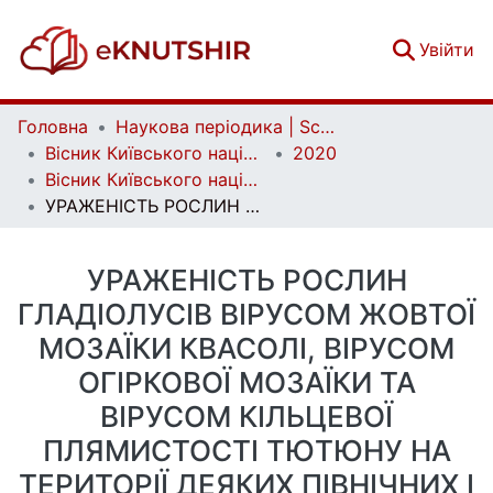
(c
Увійти
Головна
Наукова періодика | Scientific periodicals
Вісник Київського національного університету імені Тараса Шевченка. Біологія | Bulletin of Taras Shevchenko Kyiv National University. Biology
2020
Вісник Київського національного університету імені Тараса Шевченка. Біологія. Вип. 2 (81)
УРАЖЕНІСТЬ РОСЛИН ГЛАДІОЛУСІВ ВІРУСОМ ЖОВТОЇ МОЗАЇКИ КВАСОЛІ, ВІРУСОМ ОГІРКОВОЇ МОЗАЇКИ ТА ВІРУСОМ КІЛЬЦЕВОЇ ПЛЯМИСТОСТІ ТЮТЮНУ НА ТЕРИТОРІЇ ДЕЯКИХ ПІВНІЧНИХ І ЦЕНТРАЛЬНИХ ОБЛАСТЕЙ УКРАЇНИ
УРАЖЕНІСТЬ РОСЛИН
ГЛАДІОЛУСІВ ВІРУСОМ ЖОВТОЇ
МОЗАЇКИ КВАСОЛІ, ВІРУСОМ
ОГІРКОВОЇ МОЗАЇКИ ТА
ВІРУСОМ КІЛЬЦЕВОЇ
ПЛЯМИСТОСТІ ТЮТЮНУ НА
ТЕРИТОРІЇ ДЕЯКИХ ПІВНІЧНИХ І