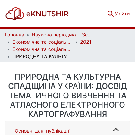
(c
Увійти
Головна
Наукова періодика | Scientific periodicals
Економічна та соціальна географія | Ekonomichna ta Sotsialna Geografiya
2021
Економічна та соціальна географія. Випуск 86
ПРИРОДНА ТА КУЛЬТУРНА СПАДЩИНА УКРАЇНИ: ДОСВІД ТЕМАТИЧНОГО ВИВЧЕННЯ ТА АТЛАСНОГО ЕЛЕКТРОННОГО КАРТОГРАФУВАННЯ
ПРИРОДНА ТА КУЛЬТУРНА
СПАДЩИНА УКРАЇНИ: ДОСВІД
ТЕМАТИЧНОГО ВИВЧЕННЯ ТА
АТЛАСНОГО ЕЛЕКТРОННОГО
КАРТОГРАФУВАННЯ
Основні дані публікації