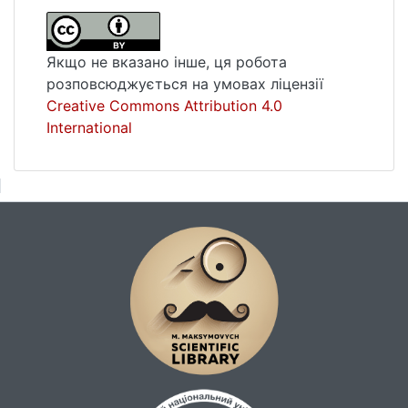
подібної тематики та масштабу охоплення,
які становлять наукову новизну Атласу,
дозволяють значно розширити предметне
Якщо не вказано інше, ця робота
поле досліджень ПіКС та можуть сприяти
розповсюджується на умовах ліцензії
введенню у наукову практику нових
Creative Commons Attribution 4.0
категорій спадщини. Вперше в Україні на
International
основі зібраної, систематизованої та
наочно представленої ґрунтовної та
всебічної інформації показана цілісна
картина ПіКС країни.