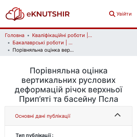
(c
Увійти
Головна
Кваліфікаційні роботи | Qualifying works
Бакалаврські роботи | Bachelor theses
Порівняльна оцінка вертикальних руслових деформацій річок верхньої Прип’яті та басейну Псла
Порівняльна оцінка
вертикальних руслових
деформацій річок верхньої
Прип’яті та басейну Псла
Основні дані публікації
Тип публікації :