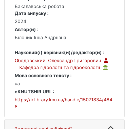
Бакалаврська робота
Дата випуску :
2024
Автор(и) :
Білоник Інна Андріївна
Науковий(і) керівник(и)/редактор(и) :
Ободовський, Олександр Григорович
Кафедра гідрології та гідроекології
Мова основного тексту :
ua
eKNUTSHIR URL :
https://ir.library.knu.ua/handle/15071834/484
8
Додаткові дані публікації