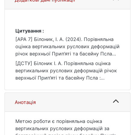
Цитування :
[APA 7] Білоник, І. А. (2024). Порівняльна
оцінка вертикальних руслових деформацій
річок верхньої Прип’яті та басейну Псла
[Бакалаврська робота, Київський
[ДСТУ] Білоник І. А. Порівняльна оцінка
національний університет імені Тараса
вертикальних руслових деформацій річок
Шевченка]. eKNUTSHIR.
верхньої Прип’яті та басейну Псла :
https://ir.library.knu.ua/handle/15071834/484
кваліфікаційна робота бакалавра : 10
8
Природничі науки / наук. кер. О. Г.
Ободовський. Київ, 2024. 59 с. URL:
Анотація
https://ir.library.knu.ua/handle/15071834/484
8 (дата звернення: 25.07.2026).
Метою роботи є порівняльна оцінка
вертикальних руслових деформацій за