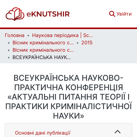
(c
Увійти
Головна
Наукова періодика | Scientific periodicals
Вісник кримінального судочинства | Herald of criminal justice
2015
Вісник кримінального судочинства. № 2
ВСЕУКРАЇНСЬКА НАУКОВО-ПРАКТИЧНА КОНФЕРЕНЦІЯ «АКТУАЛЬНІ ПИТАННЯ ТЕОРІЇ І ПРАКТИКИ КРИМІНАЛІСТИЧНОЇ НАУКИ»
ВСЕУКРАЇНСЬКА НАУКОВО-
ПРАКТИЧНА КОНФЕРЕНЦІЯ
«АКТУАЛЬНІ ПИТАННЯ ТЕОРІЇ І
ПРАКТИКИ КРИМІНАЛІСТИЧНОЇ
НАУКИ»
Основні дані публікації