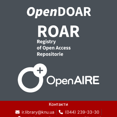
Контакти
ir.library@knu.ua
(044) 239-33-30