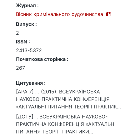
Журнал :
Вісник кримінального судочинства
Випуск :
2
ISSN :
2413-5372
Початкова сторінка :
267
Цитування :
[APA 7] ㅤ, ㅤ. (2015). ВСЕУКРАЇНСЬКА
НАУКОВО-ПРАКТИЧНА КОНФЕРЕНЦІЯ
«АКТУАЛЬНІ ПИТАННЯ ТЕОРІЇ І ПРАКТИКИ
КРИМІНАЛІСТИЧНОЇ НАУКИ». Вісник
[ДСТУ] ㅤ ㅤ. ВСЕУКРАЇНСЬКА НАУКОВО-
кримінального судочинства, (2), 267.
ПРАКТИЧНА КОНФЕРЕНЦІЯ «АКТУАЛЬНІ
https://ir.library.knu.ua/handle/15071834/242
ПИТАННЯ ТЕОРІЇ І ПРАКТИКИ
72
КРИМІНАЛІСТИЧНОЇ НАУКИ». Вісник