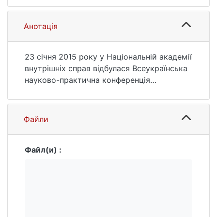
кримінального судочинства. 2015. № 2. С.
267. URL:
Анотація
https://ir.library.knu.ua/handle/15071834/242
72 (дата звернення: 26.07.2026).
23 січня 2015 року у Національній академії
внутрішніх справ відбулася Всеукраїнська
науково-практична конференція
«Актуальні питання теорії і практики
криміналістичної науки», присвячена 50-
річчю кафедри криміналістики та судової
Файли
медицини. У заході взяли участь провідні
вітчизняні вчені-криміналісти, серед яких:
Файл(и) :
колишні очільники кафедри: В. П. Бахін, Є.
Д. Лук’янчиков, П. Д. Біленчук;