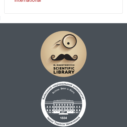
International
обговорення стали теоретичні засади й
практичні методики криміналістики,
питання взаємодії з кримінальним
процесом, оперативно-розшуковою
діяльністю, судовою медициною,
психологією тощо. Матеріали конференції
опубліковано у спеціальному збірнику
наукових праць.