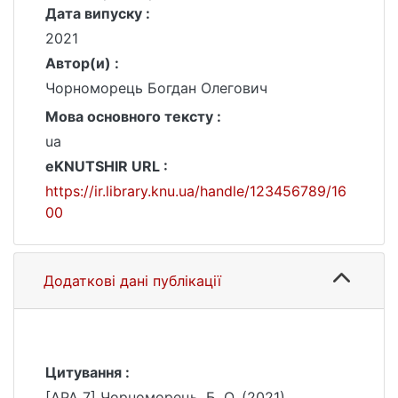
Дата випуску :
2021
Автор(и) :
Чорноморець Богдан Олегович
Мова основного тексту :
ua
eKNUTSHIR URL :
https://ir.library.knu.ua/handle/123456789/16
00
Додаткові дані публікації
Цитування :
[APA 7] Чорноморець, Б. О. (2021).