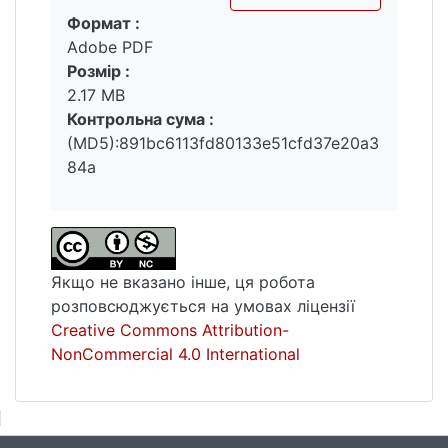
Формат :
Вантажиться...
Adobe PDF
Розмір :
2.17 MB
Контрольна сума :
(MD5):891bc6113fd80133e51cfd37e20a3
84a
Якщо не вказано інше, ця робота
розповсюджується на умовах ліцензії
Creative Commons Attribution-
NonCommercial 4.0 International