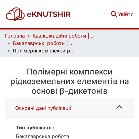
(c
Увійти
Головна
Кваліфікаційні роботи | Qualifying works
Бакалаврські роботи | Bachelor theses
Полімерні комплекси рідкоземельних елементів на основі β-дикетонів
Полімерні комплекси
рідкоземельних елементів на
основі β-дикетонів
Основні дані публікації
Тип публікації :
Бакалаврська робота