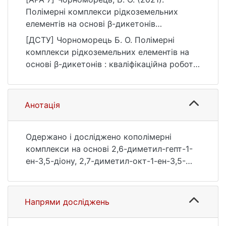
Полімерні комплекси рідкоземельних
елементів на основі β-дикетонів
[Бакалаврська робота, Київський
[ДСТУ] Чорноморець Б. О. Полімерні
національний університет імені Тараса
комплекси рідкоземельних елементів на
Шевченка]. eKNUTSHIR.
основі β-дикетонів : кваліфікаційна робота
https://ir.library.knu.ua/handle/123456789/16
бакалавра : 10 Природничі науки. Київ,
00
2021. 54 с. URL:
https://ir.library.knu.ua/handle/123456789/16
Анотація
00 (дата звернення: 25.07.2026).
Одержано і досліджено кополімерні
комплекси на основі 2,6-диметил-гепт-1-
ен-3,5-діону, 2,7-диметил-окт-1-ен-3,5-
діону з ММА з такими лантаноїдами: Ln =
Sm, Eu та Dy кополімеризацією ММА з
комплексами наступних складів:
Напрями досліджень
Ln(dmhpd)3Phen та Ln(dmokd)3.