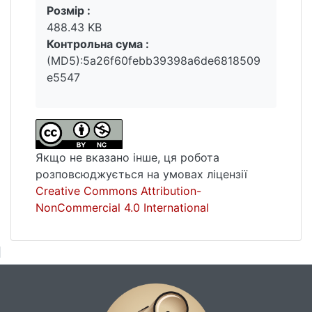
Розмір :
ситуацій. Результати проведеного
488.43 KB
дослідження дали змогу окреслити
Контрольна сума :
основні риси президентської риторики, її
(MD5):5a26f60febb39398a6de6818509
адаптивність до контексту та
e5547
ефективність у виконанні функції впливу.
Зроблено узагальнений висновок про те,
що політичні промови Володимира
Зеленського є зразком функціональної
риторики, у якій поєднано емоційність,
Якщо не вказано інше, ця робота
чіткість структури, мовну мобілізацію та
розповсюджується на умовах ліцензії
стратегічне моделювання реальності, що
Creative Commons Attribution-
забезпечує підтримку довіри та єдності
NonCommercial 4.0 International
суспільства в умовах війни. У досліджених
текстах промов чітко простежується
адаптація риторики до конкретної фази
війни: у періоди військових успіхів
домінують мотиви національної гордості,
віри в перемогу та подяки ЗСУ, тоді як у