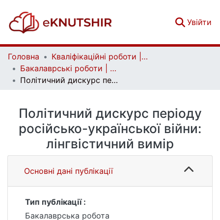
(c
Увійти
Головна
Кваліфікаційні роботи | Qualifying works
Бакалаврські роботи | Bachelor theses
Політичний дискурс періоду російсько-української війни: лінгвістичний вимір
Політичний дискурс періоду
російсько-української війни:
лінгвістичний вимір
Основні дані публікації
Тип публікації :
Бакалаврська робота