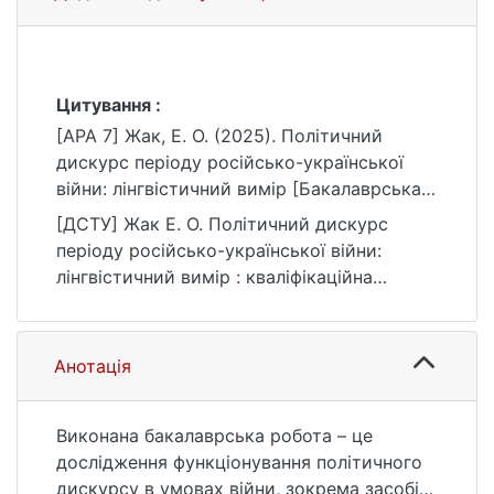
Цитування :
[APA 7] Жак, Е. О. (2025). Політичний
дискурс періоду російсько-української
війни: лінгвістичний вимір [Бакалаврська
робота, Київський національний
[ДСТУ] Жак Е. О. Політичний дискурс
університет імені Тараса Шевченка].
періоду російсько-української війни:
eKNUTSHIR.
лінгвістичний вимір : кваліфікаційна
https://ir.library.knu.ua/handle/15071834/770
робота бакалавра : 03 Гуманітарні науки /
3
наук. кер. Л. М. Костич. Київ, 2025. 48 с.
URL:
Анотація
https://ir.library.knu.ua/handle/15071834/770
3 (дата звернення: 25.07.2026).
Виконана бакалаврська робота – це
дослідження функціонування політичного
дискурсу в умовах війни, зокрема засобів