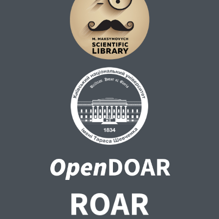
часи криз — акценти зміщуються на
звинувачення противника та емоційне
співпереживання.
Емоційна насиченість, використання
персоналізованих звернень («дорогі
українці», «ми з вами», «кожен герой»),
анафор, лексики боротьби й спротиву
сприяють створенню переконливого
дискурсу. Зеленський виступає не лише як
політичний лідер, а як голос нації, здатний
словом підтримати, об’єднати та надати
сенсу колективному досвіду війни. Такі
промови відіграють ключову роль у
збереженні інформаційної стійкості
суспільства, у протистоянні паніці, апатії
та зовнішнім інформаційним загрозам.