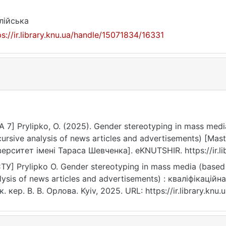
лійська
ps://ir.library.knu.ua/handle/15071834/16331
A 7] Prylipko, O. (2025). Gender stereotyping in mass media
cursive analysis of news articles and advertisements) [Mas
верситет імені Тараса Шевченка]. eKNUTSHIR. https://ir.l
ТУ] Prylipko O. Gender stereotyping in mass media (based o
lysis of news articles and advertisements) : кваліфікаційн
к. кер. В. В. Орлова. Kyiv, 2025. URL: https://ir.library.kn
ess: 25.07.2026).