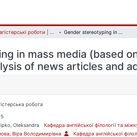
Магістерські роботи | Master's theses
Gender stereotyping in mass media (based on the linguistic and discursive analysis of news articles and advertisements)
ng in mass media (based on 
lysis of news articles and 
істерська робота
25
lipko, Oleksandra
Кафедра англійської філології та між
ова, Віра Володимирівна
Кафедра англійської філол