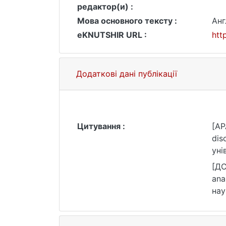
редактор(и) :
Мова основного тексту :
Анг
eKNUTSHIR URL :
htt
Додаткові дані публікації
Цитування :
[AP
dis
уні
[ДС
ana
нау
acc