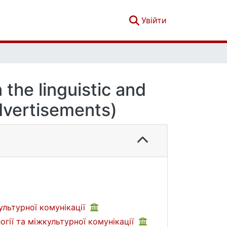
(current)
Увійти
the linguistic and
advertisements)
культурної комунікації
огії та міжкультурної комунікації