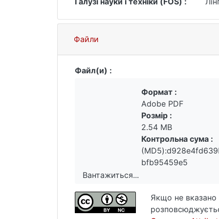
Галузі науки і техніки (FOS) :
Лін
дисбаланс: жінок часто зображують з
представляють як представників вла
укорінені гендерні ідеології в меді
Файли
Загалом, гендерні стереотипи зали
сприймаються та оцінюються окремі 
інклюзивної репрезентації, традиці
Файл(и) :
розумінню ролі медіа у формуванні с
Формат :
Adobe PDF
Розмір :
2.54 MB
Контрольна сума :
(MD5):d928e4fd639
bfb95459e5
Вантажиться...
Вантажиться...
Якщо не вказано 
розповсюджуєтьс