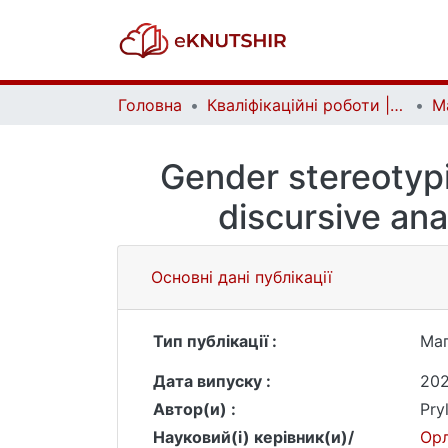
Головна
Кваліфікаційні роботи | Qualifying works
Gender stereotypi
discursive ana
Основні дані публікації
Тип публікації :
Маг
Дата випуску :
20
Автор(и) :
Pry
Науковий(і) керівник(и)/
Орл