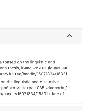
 (based on the linguistic and
ter's thesis, Київський національний
ibrary.knu.ua/handle/15071834/16331
n the linguistic and discursive
а робота магістра : 035 Філологія /
u.ua/handle/15071834/16331 (date of