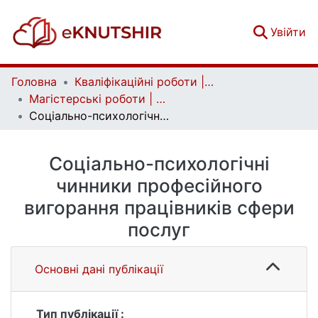
(c
Увійти
Головна
Кваліфікаційні роботи | Qualifying works
Магістерські роботи | Master's theses
Соціально-психологічні чинники професійного вигорання працівників сфери послуг
Соціально-психологічні
чинники професійного
вигорання працівників сфери
послуг
Основні дані публікації
Тип публікації :