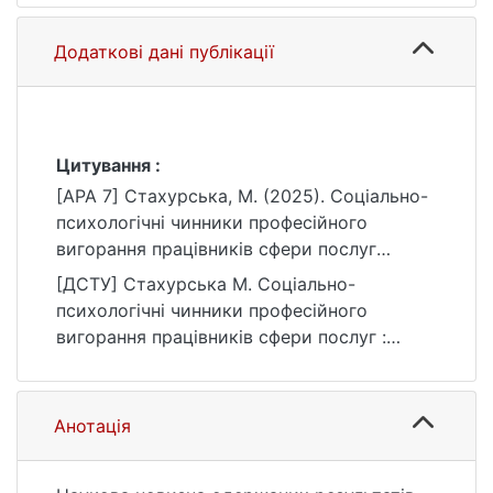
Додаткові дані публікації
Цитування :
[APA 7] Стахурська, М. (2025). Соціально-
психологічні чинники професійного
вигорання працівників сфери послуг
[Магістерська робота, Київський
[ДСТУ] Стахурська М. Соціально-
національний університет імені Тараса
психологічні чинники професійного
Шевченка]. eKNUTSHIR.
вигорання працівників сфери послуг :
https://ir.library.knu.ua/handle/15071834/1230
кваліфікаційна робота магістра : 05
3
Соціальні та поведінкові науки / наук. кер.
Е. Ю. Грищук. Київ, 2025. 105 с. URL:
Анотація
https://ir.library.knu.ua/handle/15071834/1230
3 (дата звернення: 25.07.2026).